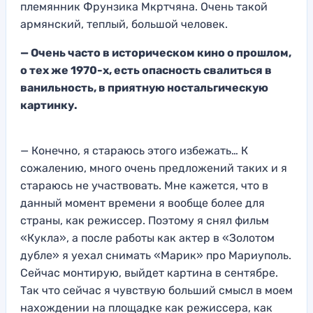
племянник Фрунзика Мкртчяна
. Очень такой
армянский, теплый, большой человек.
— Очень часто в историческом кино о прошлом,
о тех же 1970-х, е
сть опасность свалиться в
ванильность, в приятную ностальгическую
картинку.
—
К
онечно, я стараюсь этого избежать… К
сожалению, много
очень предложений таких
и я
стараюсь не участвовать. Мне кажется, что в
данный момент времени я вообще более для
страны, как режиссер. Поэтому я снял фильм
«Кукла»
, а после работы как актер в «Золотом
дубле» я уехал снимать «Марик» про Мариуполь.
Сейчас монтирую, выйдет картина в сентябре.
Так что сейчас я чувствую больший
смысл в моем
нахождении на площадке как режиссера, как