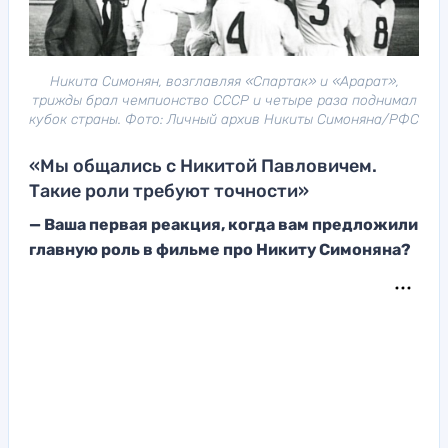
Никита Симонян, возглавляя «Спартак» и «Арарат»,
трижды брал чемпионство СССР и четыре раза поднимал
кубок страны. Фото: Личный архив Никиты Симоняна/РФС
«Мы общались с Никитой Павловичем.
Такие роли требуют точности»
— Ваша первая реакция, когда вам предложили
главную роль в фильме про Никиту Симоняна?