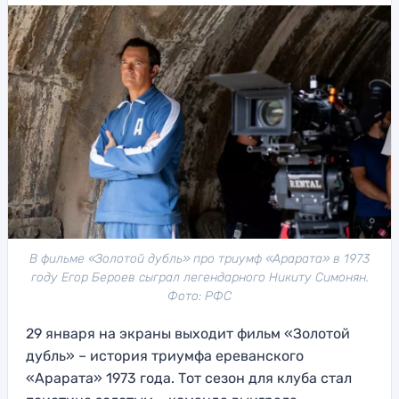
В фильме «Золотой дубль» про триумф «Арарата» в 1973
году Егор Бероев сыграл легендарного Никиту Симонян.
Фото: РФС
29 января на экраны выходит фильм «Золотой
дубль» – история триумфа ереванского
«Арарата» 1973 года. Тот сезон для клуба стал