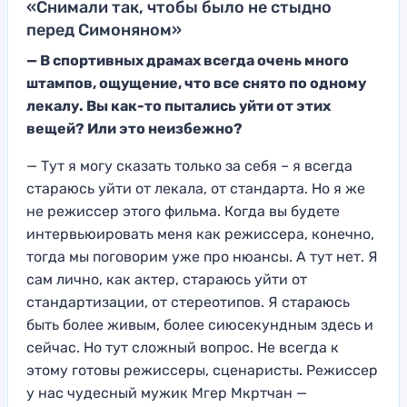
«Снимали так, чтобы было не стыдно
перед Симоняном»
— В спортивных драмах всегда очень много
штампов,
ощущение, что все
снято по одному
лекалу. Вы как-то пытались уйти от этих
вещей? Или это неизбежно?
—
Тут я могу сказать только за себя – я всегда
стараюсь уйти от лек
ала, от стандарта. Но я
же
не режиссер этого фильма. Когда вы будете
интервьюировать меня как режиссера, конечно,
тогда мы поговорим уже про нюансы. А тут нет. Я
сам лично,
как актер, стараюсь уйти от
стандартизации, от стереотипов. Я стараюсь
быть более живым, более сиюсекундным здесь и
сейчас. Но тут
сложный вопрос. Не всегда к
этому готовы режиссеры, сценаристы. Режиссер
у нас чудесный мужик Мгер Мкртчан —