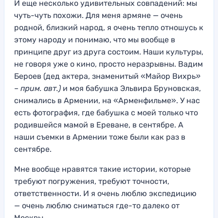
И еще
несколько
удивительных совпадений:
мы
чуть-чуть похожи.
Для меня армяне —
очень
родной, близкий народ, я очень тепло отношусь к
этому народу и понимаю, что мы вообще
в
принципе друг из
друга состоим. Н
аши культуры,
не
говоря уже о кино, просто неразрывны
. Вадим
Бероев (дед актера, знаменитый «Майор Вихрь
»
– прим. авт.)
и моя бабушка Эльвира Бруновская,
снимались в Армении, на
«Арменфильме»
. У нас
есть фотография, где бабушка с моей только что
родившейся мамой в Ереване, в сентябре. А
наши съемки в Армении тоже были как раз в
сентябре.
М
не вообще нравятся такие истории, которые
требуют погружения, требуют точности,
ответственности
. И я очень люблю экспедицию
— очень люблю сниматься где-то далеко от
Москвы.