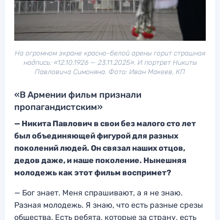
На огромном экране красно-белой арены горит страшная
надпись: «12.10.1926 — 23.11.2025». И портрет Никиты
Павловича Симоняна. Фото: Иван Макеев, КП
«В Армении фильм признали
пропагандистским»
—
Никита Павлович
в свои без малого сто лет
был объединяющей фигурой для разных
поколений людей. Он связал наших отцов,
дедов даже, и наше поколение. Нынешняя
молодежь как этот фильм восприм
ет?
— Бог знает
. Меня спрашивают, а
я не знаю.
Разная молодежь. Я знаю, что есть разные срезы
общества. Есть ребята, которые за страну, есть