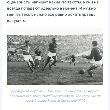
сценаристы напишут какие-то тексты, а они не
всегда попадают идеально в момент. И нужно
менять текст, нужно все равно искать правду
какую-то.
Форвард «Спартака» Никита Симонян атакует ворота
бразильского «Атлетика Португеза» в 1956 году. Фото:
Личный архив Никиты Симоняна/РФС