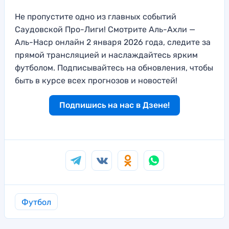
Не пропустите одно из главных событий
Саудовской Про-Лиги! Смотрите Аль-Ахли —
Аль-Наср онлайн 2 января 2026 года, следите за
прямой трансляцией и наслаждайтесь ярким
футболом. Подписывайтесь на обновления, чтобы
быть в курсе всех прогнозов и новостей!
Подпишись на нас в Дзене!
Футбол