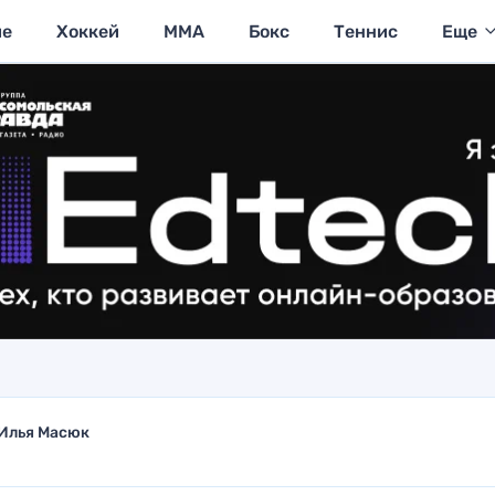
ие
Хоккей
MMA
Бокс
Теннис
Еще
Илья Масюк