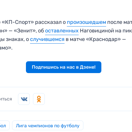
 «КП-Спорт» рассказал о
произошедшем
после ма
н» — «Зенит», об
оставленных
Наговициной на пи
ы знаках, о
случившемся
в матче «Краснодар» —
амо».
Подпишись на нас в Дзене!
иться
бол
Лига чемпионов по футболу