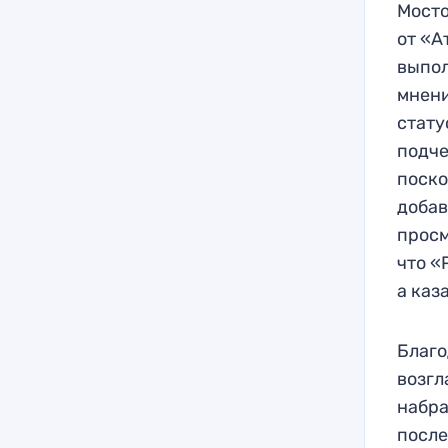
Мосто
от «А
выпол
мнени
стату
подче
поско
добав
просм
что «
а каз
Благо
возгл
набра
после