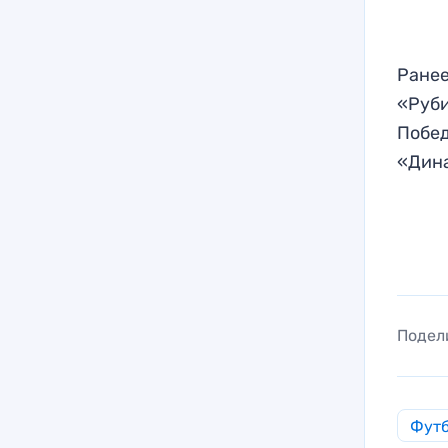
Ранее
«Руби
Побед
«Дин
Подел
Фут