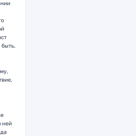
ании
го
ой
ист
 быть,
му,
твие,
не
в ней
нда