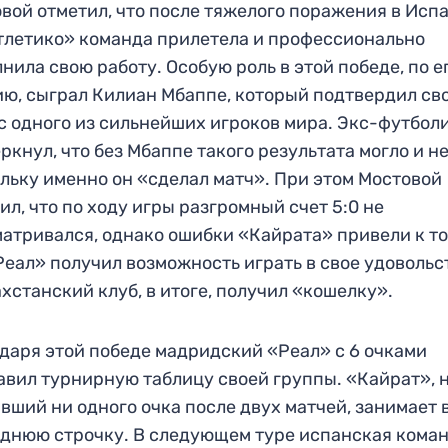
вой отметил, что после тяжелого поражения в Исп
тлетико» команда прилетела и профессионально
нила свою работу. Особую роль в этой победе, по е
ю, сыграл Килиан Мбаппе, который подтвердил св
с одного из сильнейших игроков мира. Экс-футбол
ркнул, что без Мбаппе такого результата могло и не
льку именно он «сделал матч». При этом Мостовой
ил, что по ходу игры разгромный счет 5:0 не
атривался, однако ошибки «Кайрата» привели к то
Реал» получил возможность играть в свое удовольс
ахстанский клуб, в итоге, получил «кошелку».
даря этой победе мадридский «Реал» с 6 очками
авил турнирную таблицу своей группы. «Кайрат», 
вший ни одного очка после двух матчей, занимает 
днюю строчку. В следующем туре испанская кома