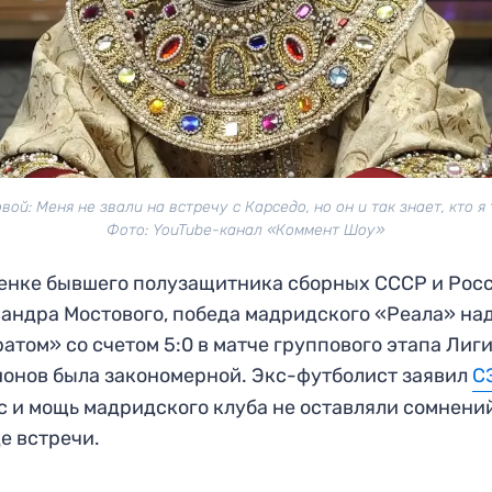
вой: Меня не звали на встречу с Карседо, но он и так знает, кто я 
Фото: YouTube-канал «Коммент Шоу»
енке бывшего полузащитника сборных СССР и Рос
андра Мостового, победа мадридского «Реала» на
атом» со счетом 5:0 в матче группового этапа Лиг
онов была закономерной. Экс-футболист заявил
С
с и мощь мадридского клуба не оставляли сомнени
е встречи.