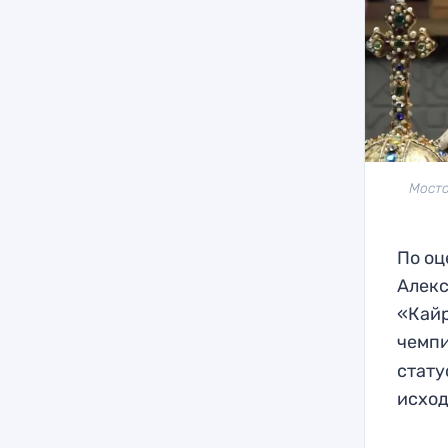
Мосто
По оц
Алекс
«Кайр
чемпи
стату
исход