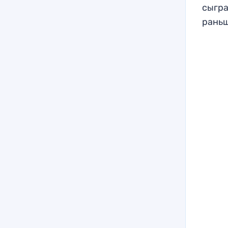
сыгра
раньш