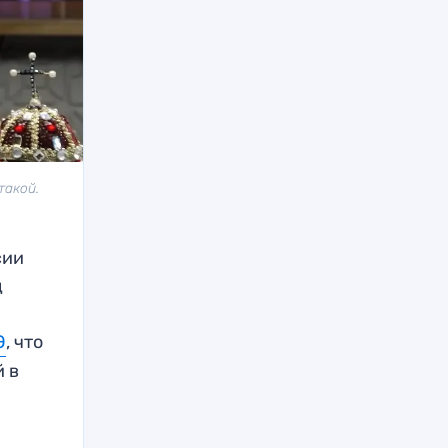
такой.
сии
д
и
Э
, что
й в