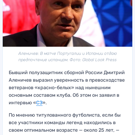
Аленичев: В матче Португалии и Испании отдаю
предпочтение испанцам. Фото: Global Look Press
Бывший полузащитник сборной России Дмитрий
Аленичев выразил уверенность в превосходстве
ветеранов «красно-белых» над нынешним
основным составом клуба. Об этом он заявил в
интервью «
СЭ
».
По мнению титулованного футболиста, если бы
все участники команды легенд находились в
своем оптимальном возрасте — около 25 лет, —