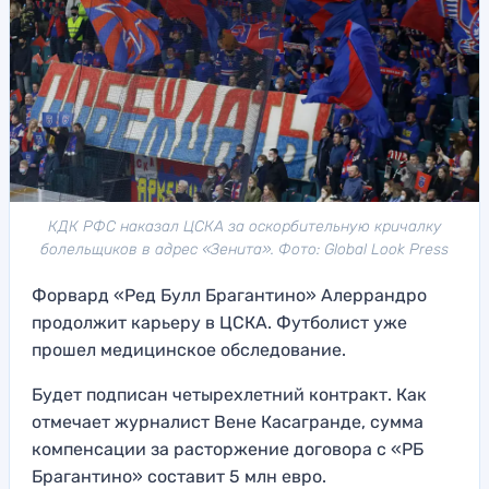
КДК РФС наказал ЦСКА за оскорбительную кричалку
болельщиков в адрес «Зенита». Фото: Global Look Press
Форвард «Ред Булл Брагантино» Алеррандро
продолжит карьеру в ЦСКА. Футболист уже
прошел медицинское обследование.
Будет подписан четырехлетний контракт. Как
отмечает журналист Вене Касагранде, сумма
компенсации за расторжение договора с «РБ
Брагантино» составит 5 млн евро.