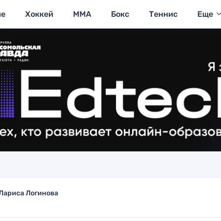
ие
Хоккей
MMA
Бокс
Теннис
Еще
Лариса Логинова