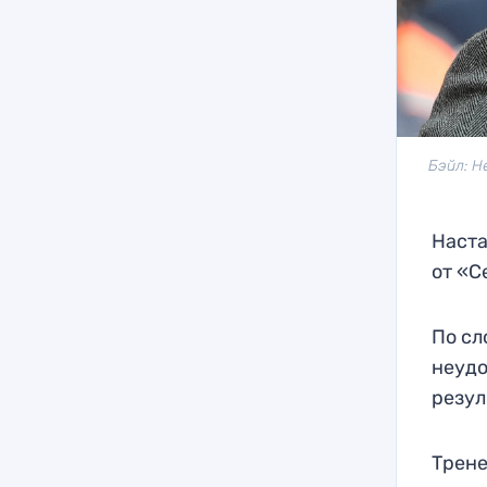
Бэйл: Н
Наста
от «С
По сл
неудо
резул
Трене