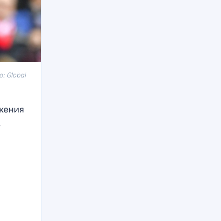
: Global
ажения
.