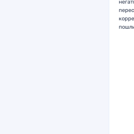
негат
перес
корре
пошли