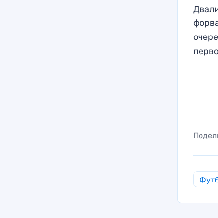
Двали
форва
очере
перво
Подел
Фут