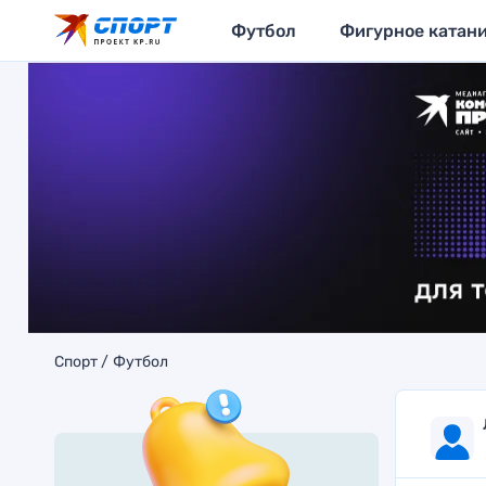
Футбол
Фигурное катан
Спорт
Футбол