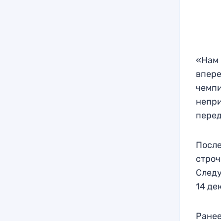
«Нам 
впере
чемпи
непри
перед
После
строч
Следу
14 де
Ранее