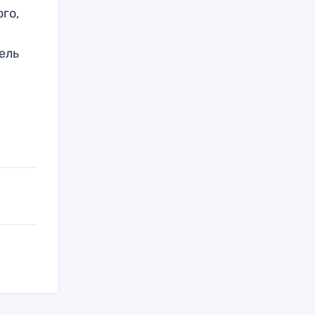
го,
л
ель