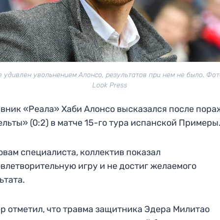
е удивлен увольнением Алонсо, результатов при нем не было. Фото
Look Press
вник «Реала» Хаби Алонсо высказался после пор
ельты» (0:2) в матче 15-го тура испанской Примеры
овам специалиста, коллектив показал
влетворительную игру и не достиг желаемого
ьтата.
р отметил, что травма защитника Эдера Милитао