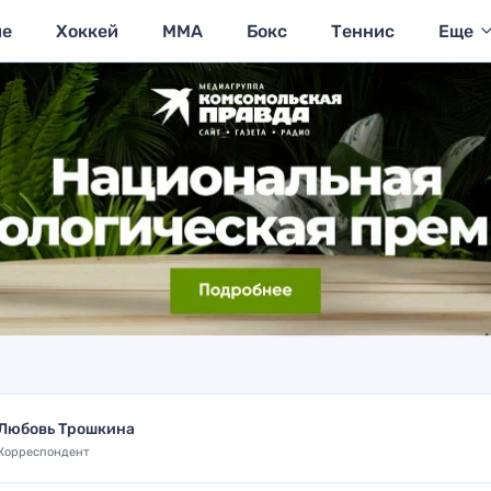
ие
Хоккей
MMA
Бокс
Теннис
Еще
Любовь Трошкина
Корреспондент