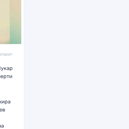
Harapan
Лукар
мерти
жира
ев
на