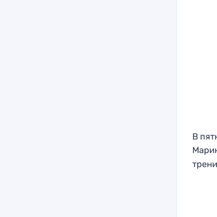
В пят
Мари
трени