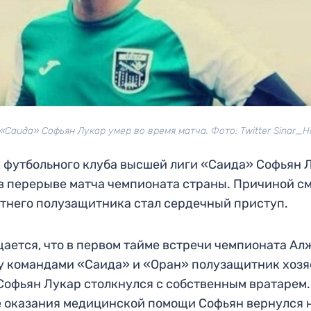
«Саида» Софьян Лукар умер во время матча. Фото: Twitter Sinar_
 футбольного клуба высшей лиги «Саида» Софьян 
в перерыве матча чемпионата страны. Причиной с
тнего полузащитника стал сердечный приступ.
ается, что в первом тайме встречи чемпионата Ал
 командами «Саида» и «Оран» полузащитник хозя
Софьян Лукар столкнулся с собственным вратарем.
 оказания медицинской помощи Софьян вернулся 