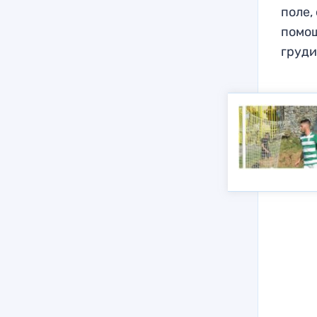
поле,
помощ
груди