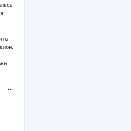
алась
 в
нта
дион.
вки