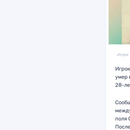
Игрок 
Игрок
умер 
28-ле
Сообщ
между
поля 
После