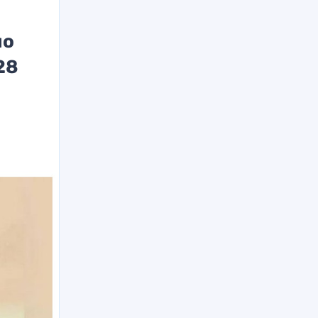
но
28