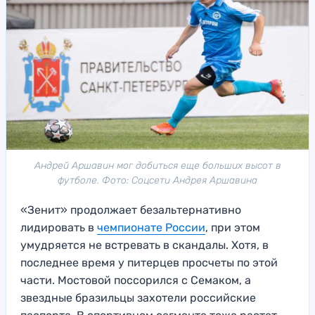
Андрей Аршавин мог добиться еще больших высот в
футболе. Фото: Соцсети Андрея Аршавина
«Зенит» продолжает безальтернативно
лидировать в
чемпионате России
, при этом
умудряется не встревать в скандалы. Хотя, в
последнее время у питерцев просчеты по этой
части. Мостовой поссорился с Семаком, а
звездные бразильцы захотели российские