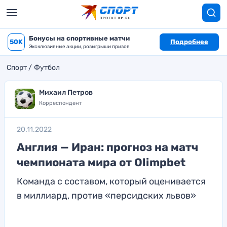
Бонусы на спортивные матчи
50K
Подробнее
Эксклюзивные акции, розыгрыши призов
Спорт
Футбол
Михаил Петров
Корреспондент
20.11.2022
Англия — Иран: прогноз на матч
чемпионата мира от Olimpbet
Команда с составом, который оценивается
в миллиард, против «персидских львов»