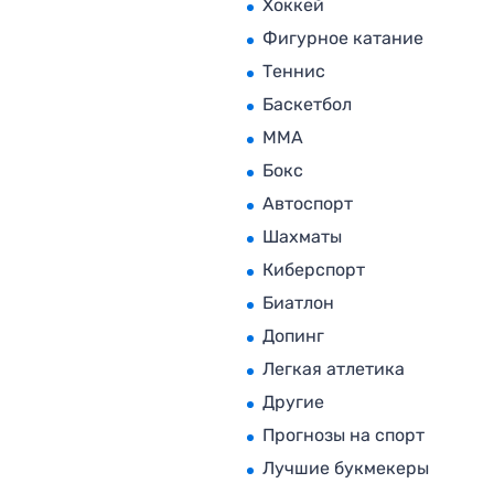
Хоккей
Фигурное катание
Теннис
Баскетбол
MMA
Бокс
Автоспорт
Шахматы
Киберспорт
Биатлон
Допинг
Легкая атлетика
Другие
Прогнозы на спорт
Лучшие букмекеры