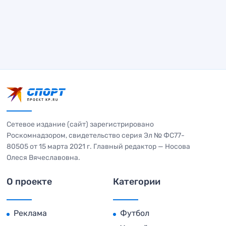
Сетевое издание (сайт) зарегистрировано
Роскомнадзором, свидетельство серия Эл № ФС77-
80505 от 15 марта 2021 г. Главный редактор — Носова
Олеся Вячеславовна.
О проекте
Категории
Реклама
Футбол