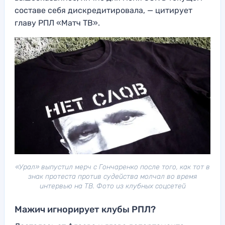
составе себя дискредитировала, — цитирует
главу РПЛ «Матч ТВ».
«Урал» выпустил мерч с Гончаренко после того, как тот в
знак протеста против судейства молчал во время
интервью на ТВ. Фото из клубных соцсетей
Мажич игнорирует клубы РПЛ?