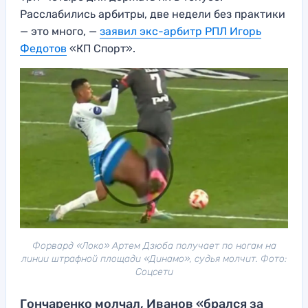
Расслабились арбитры, две недели без практики
— это много, —
заявил экс-арбитр РПЛ Игорь
Федотов
«КП Спорт».
Форвард «Локо» Артем Дзюба получает по ногам на
линии штрафной площади «Динамо», судья молчит. Фото:
Соцсети
Гончаренко молчал, Иванов «брался за