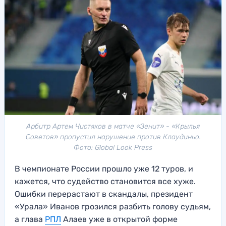
Арбитр Артем Чистяков в матче «Зенит» - «Крылья
Советов» пропустил нарушение против Клаудиньо.
Фото: Global Look Press
В чемпионате России прошло уже 12 туров, и
кажется, что судейство становится все хуже.
Ошибки перерастают в скандалы, президент
«Урала» Иванов грозился разбить голову судьям,
а глава
РПЛ
Алаев уже в открытой форме