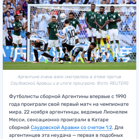
Аргентина очень вяло смотрелась в атаке против
Саудовской Аравии и в итоге проиграла. Фото: REUTERS
Футболисты сборной Аргентины впервые с 1990
года проиграли свой первый матч на чемпионате
мира. 22 ноября аргентинцы, ведомые Лионелем
Месси, сенсационно проиграли в Катаре
сборной
Саудовской Аравии со счетом 1:2
. Для
аргентинцев эта неудача — первая в подобных