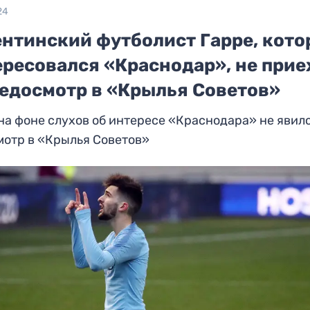
24
ентинский футболист Гарре, кот
ересовался «Краснодар», не прие
медосмотр в «Крылья Советов»
на фоне слухов об интересе «Краснодара» не явил
мотр в «Крылья Советов»