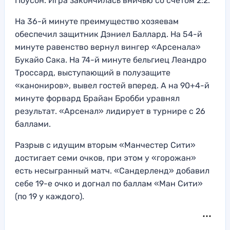
Поусон. Игра закончилась вничью со счетом 2:2.
На 36-й минуте преимущество хозяевам
обеспечил защитник Дэниел Баллард. На 54-й
минуте равенство вернул вингер «Арсенала»
Букайо Сака. На 74-й минуте бельгиец Леандро
Троссард, выступающий в полузащите
«канониров», вывел гостей вперед. А на 90+4-й
минуте форвард Брайан Бробби уравнял
результат. «Арсенал» лидирует в турнире с 26
баллами.
Разрыв с идущим вторым «Манчестер Сити»
достигает семи очков, при этом у «горожан»
есть несыгранный матч. «Сандерленд» добавил
себе 19-е очко и догнал по баллам «Ман Сити»
(по 19 у каждого).