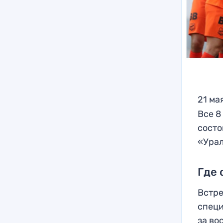
21 ма
Все 8
состо
«Урал
Где 
Встре
специ
за во