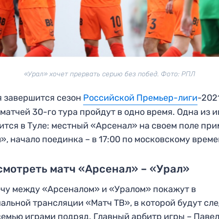
«Урал» хочет прервать серию без побед. Фото: РПЛ
я завершится сезон
Российской Премьер-лиги
-202
 матчей 30-го тура пройдут в одно время. Одна из и
ится в Туле: местный «Арсенал» на своем поле при
», начало поединка – в 17:00 по московскому време
смотреть матч «Арсенал» – «Урал»
чу между «Арсеналом» и «Уралом» покажут в
альной трансляции «Матч ТВ», в которой будут сл
семью играми подряд. Главный арбитр игры – Паве