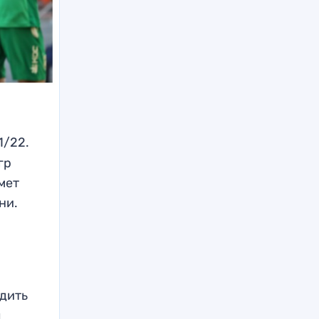
1/22.
гр
мет
ни.
едить
л