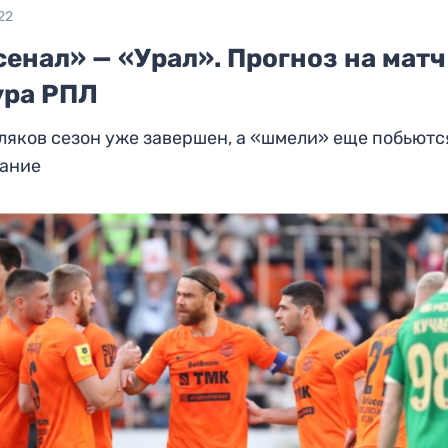
22
енал» — «Урал». Прогноз на матч
ура РПЛ
ляков сезон уже завершен, а «шмели» еще побьютс
ание