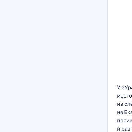
У «Ур
место
не сл
из Ек
произ
й раз