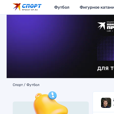
Футбол
Фигурное катан
Спорт
Футбол