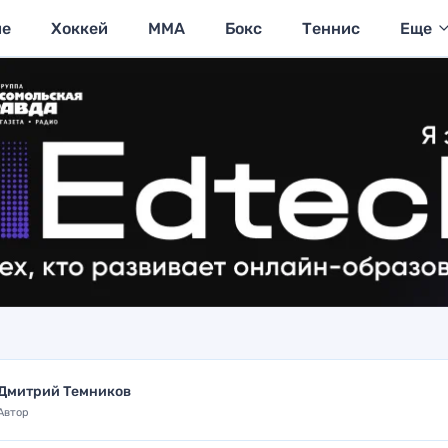
ие
Хоккей
MMA
Бокс
Теннис
Еще
Дмитрий Темников
Автор