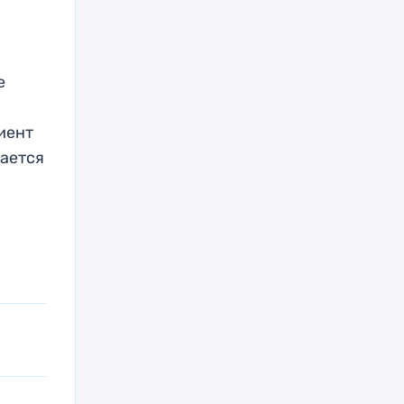
е
иент
вается