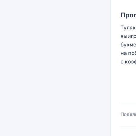
Прог
Туляк
выигр
букме
на по
с коэ
Подел