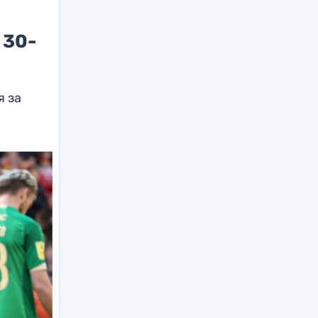
 30-
я за