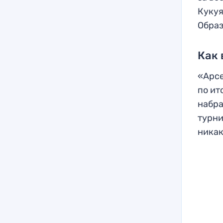
Кукуя
Образ
Как 
«Арсе
по ит
набра
турни
никак