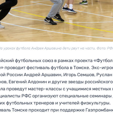
а уроках футбола Андрея Аршавина дети рвут на части. Фото: Р
йский футбольных союз в рамках проекта «Футбол
» проводит фестиваль футбола в Томске. Экс-игро
ой России Андрей Аршавин, Игорь Семшов, Руслан
ов, Евгений Алдонин и другие звезды российского
ла проведут мастер-классы с учащимися местных 
циалисты РФС организуют специальные семинары
их футбольных тренеров и учителей физкультуры.
валь Томске проходит при поддержке Газпромбанк