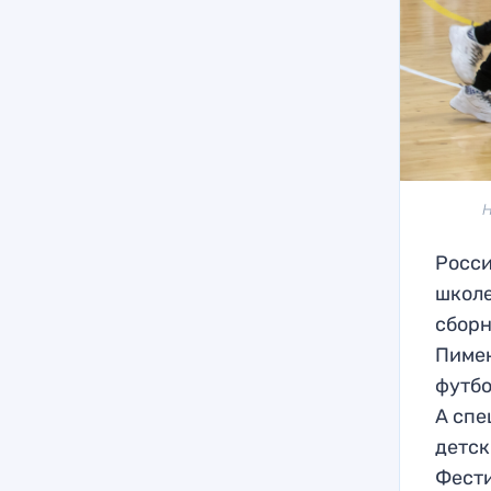
Н
Росси
школе
сборн
Пимен
футбо
А спе
детск
Фести