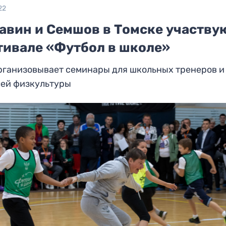
22
авин и Семшов в Томске участву
тивале «Футбол в школе»
рганизовывает семинары для школьных тренеров и
лей физкультуры