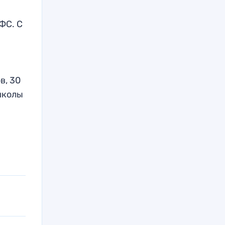
ФС. С
в, 30
школы