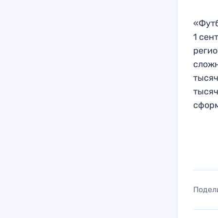
«Футб
1 сен
регио
сложн
тысяч
тысяч
сформ
Подел