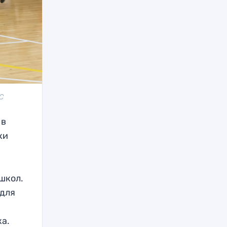
ФС
 в
ки
школ.
 для
а.