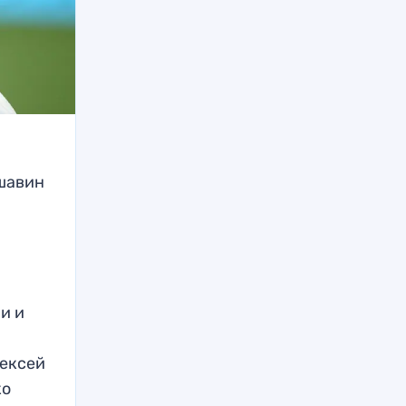
шавин
и и
лексей
ко