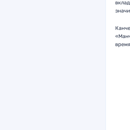
вклад
знач
Канче
«Манч
время