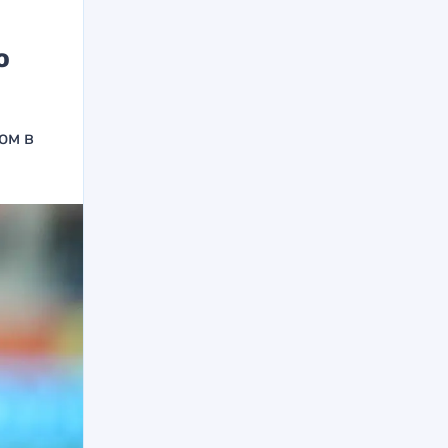
о
ом в