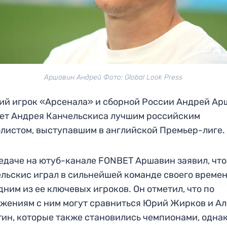
Аршавин Андрей Фото: Global Look Press
й игрок «Арсенала» и сборной России Андрей Ар
ет Андрея Канчельскиса лучшим российским
листом, выступавшим в английской Премьер-лиге.
едаче на ютуб-канале FONBET Аршавин заявил, что
льскис играл в сильнейшей команде своего времен
дним из ее ключевых игроков. Он отметил, что по
жениям с ним могут сравниться Юрий Жирков и А
ин, которые также становились чемпионами, одна