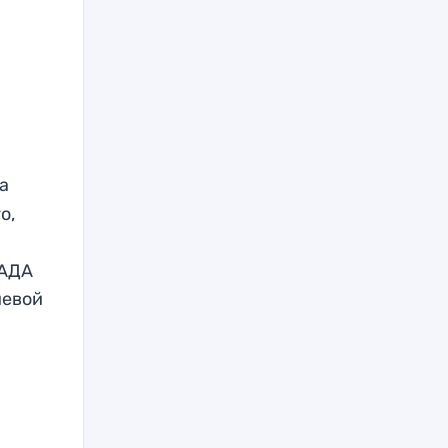
а
о,
САДА
иевой