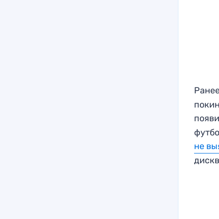
Ранее
покин
появ
футбо
не вы
дискв