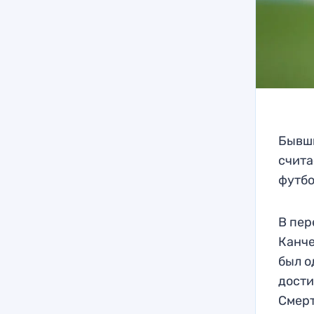
Бывши
счита
футбо
В пер
Канче
был о
дости
Смерт