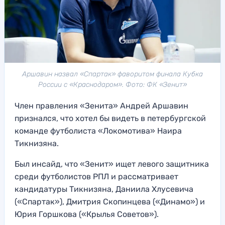
Аршавин назвал «Спартак» фаворитом финала Кубка
России с «Краснодаром». Фото: ФК «Зенит»
Член правления «Зенита» Андрей Аршавин
признался, что хотел бы видеть в петербургской
команде футболиста «Локомотива» Наира
Тикнизяна.
Был инсайд, что «Зенит» ищет левого защитника
среди футболистов РПЛ и рассматривает
кандидатуры Тикнизяна, Даниила Хлусевича
(«Спартак»), Дмитрия Скопинцева («Динамо») и
Юрия Горшкова («Крылья Советов»).