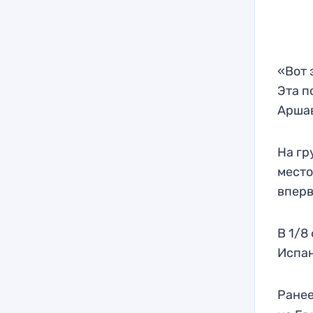
«Вот 
Эта п
Аршав
На гр
место
вперв
В 1/8
Испан
Ранее