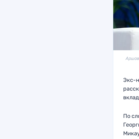
Аршав
Экс-
расск
вклад
По сл
Георг
Микау