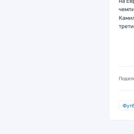
на Ев
чемп
Камил
трети
Подел
Фут