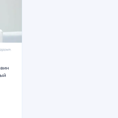
аром».
авин
бый