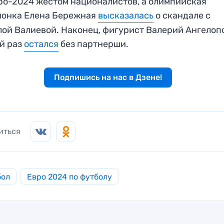
ро-2024 жестом националистов, а олимпийская
ионка Елена Бережная
высказалась
о скандале с
ой Валиевой. Наконец, фигурист Валерий Ангелоп
й раз
остался
без партнерши.
Подпишись на нас в Дзене!
иться
бол
Евро 2024 по футболу