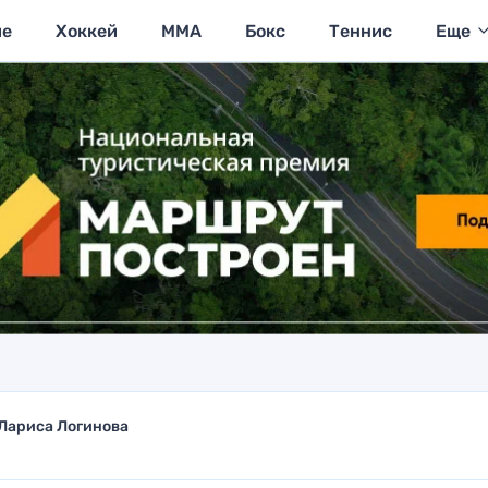
ие
Хоккей
MMA
Бокс
Теннис
Еще
Лариса Логинова