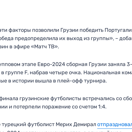
эти факторы позволили Грузии победить Португали
обеда предопределила их выход из группы», – доб
ин в эфире «Матч ТВ».
упповом этапе Евро-2024 сборная Грузии заняла 3
 в группе F, набрав четыре очка. Национальная ко
ые в истории вышла в плей-офф турнира.
 финала грузинские футболисты встречались со сб
ии и потерпели поражение со счетом 1:4.
 турецкий футболист Мерих Демирал
отпразднова