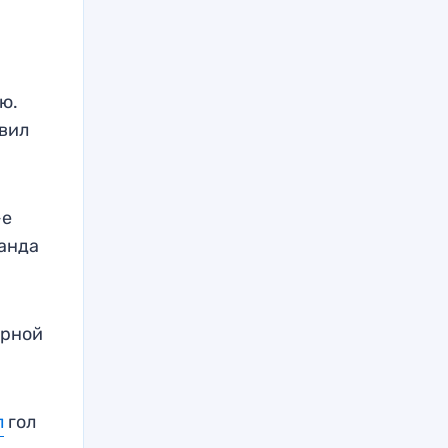
ю.
авил
-е
манда
орной
л
гол