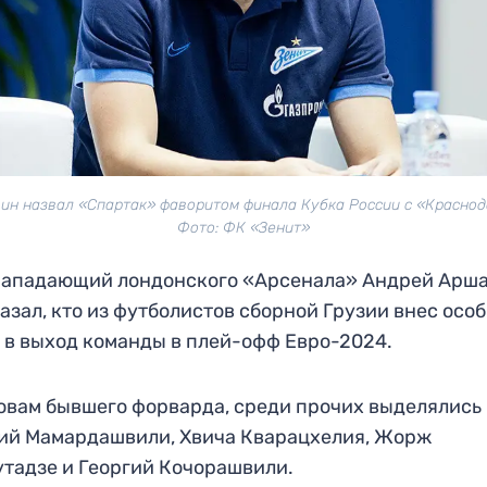
ин назвал «Спартак» фаворитом финала Кубка России с «Краснод
Фото: ФК «Зенит»
нападающий лондонского «Арсенала» Андрей Арш
азал, кто из футболистов сборной Грузии внес осо
 в выход команды в плей-офф Евро-2024.
овам бывшего форварда, среди прочих выделялись
ий Мамардашвили, Хвича Кварацхелия, Жорж
тадзе и Георгий Кочорашвили.