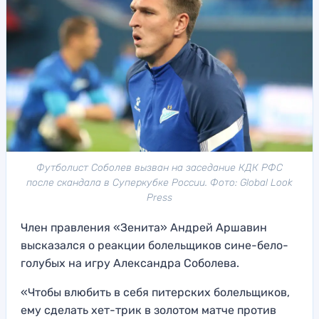
Футболист Соболев вызван на заседание КДК РФС
после скандала в Суперкубке России. Фото: Global Look
Press
Член правления «Зенита» Андрей Аршавин
высказался о реакции болельщиков сине-бело-
голубых на игру Александра Соболева.
«Чтобы влюбить в себя питерских болельщиков,
ему сделать хет-трик в золотом матче против