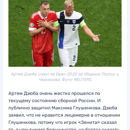
Артем Дзюба играл на Евро-2020 за сборную России у
Черчесова. Фото: REUTERS
Артем Дзюба очень жестко прошелся по
текущему состоянию сборной России. И
публично защитил Максима Глушенкова. Дзюба
заявил, что не нравится лицемерие в отношении
Глушенкова, потому что игрок «Зенита» сказал
то, о чем думает большинство, но боятся сказать.