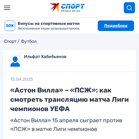
Бонусы на спортивные матчи
50K
Подробнее
Эксклюзивные акции, розыгрыши призов
Спорт
Футбол
Ильфат Хабибьянов
15.04.2025
«Астон Вилла» – «ПСЖ»: как
смотреть трансляцию матча Лиги
чемпионов УЕФА
«Астон Вилла» 15 апреля сыграет против
«ПСЖ» в матче Лиги чемпионов