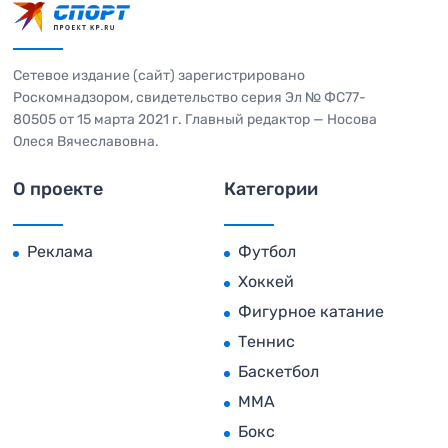
Сетевое издание (сайт) зарегистрировано
Роскомнадзором, свидетельство серия Эл № ФС77-
80505 от 15 марта 2021 г. Главный редактор — Носова
Олеся Вячеславовна.
О проекте
Категории
Реклама
Футбол
Хоккей
Фигурное катание
Теннис
Баскетбол
MMA
Бокс