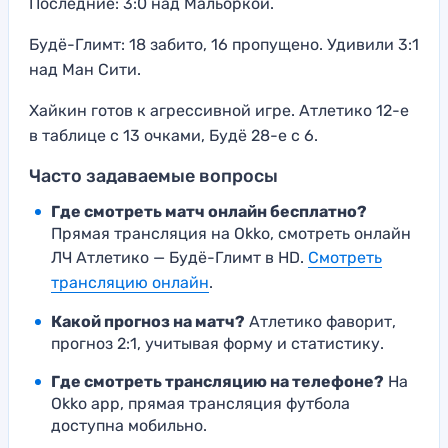
Последние: 3:0 над Мальоркой.
Будё-Глимт: 18 забито, 16 пропущено. Удивили 3:1
над Ман Сити.
Хайкин готов к агрессивной игре. Атлетико 12-е
в таблице с 13 очками, Будё 28-е с 6.
Часто задаваемые вопросы
Где смотреть матч онлайн бесплатно?
Прямая трансляция на Okko, смотреть онлайн
ЛЧ Атлетико — Будё-Глимт в HD.
Смотреть
трансляцию онлайн
.
Какой прогноз на матч?
Атлетико фаворит,
прогноз 2:1, учитывая форму и статистику.
Где смотреть трансляцию на телефоне?
На
Okko app, прямая трансляция футбола
доступна мобильно.