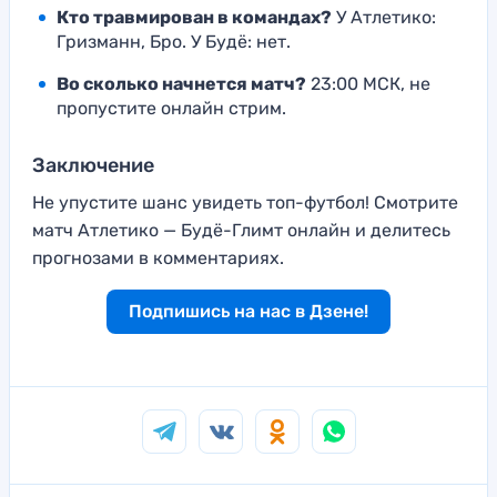
Кто травмирован в командах?
У Атлетико:
Гризманн, Бро. У Будё: нет.
Во сколько начнется матч?
23:00 МСК, не
пропустите онлайн стрим.
Заключение
Не упустите шанс увидеть топ-футбол! Смотрите
матч Атлетико — Будё-Глимт онлайн и делитесь
прогнозами в комментариях.
Подпишись на нас в Дзене!