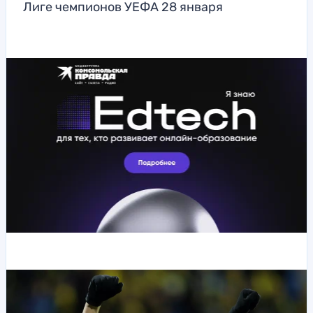
Лиге чемпионов УЕФА 28 января