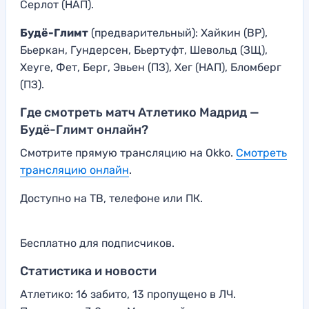
Серлот (НАП).
Будё-Глимт
(предварительный): Хайкин (ВР),
Бьеркан, Гундерсен, Бьертуфт, Шевольд (ЗЩ),
Хеуге, Фет, Берг, Эвьен (ПЗ), Хег (НАП), Бломберг
(ПЗ).
Где смотреть матч Атлетико Мадрид —
Будё-Глимт онлайн?
Смотрите прямую трансляцию на Okko.
Смотреть
трансляцию онлайн
.
Доступно на ТВ, телефоне или ПК.
Бесплатно для подписчиков.
Статистика и новости
Атлетико: 16 забито, 13 пропущено в ЛЧ.