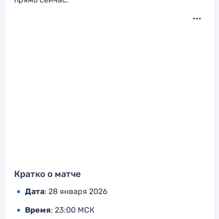
Кратко о матче
Дата
: 28 января 2026
Время
: 23:00 МСК