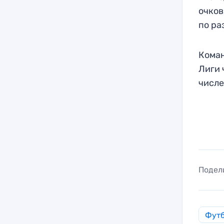
очков
по ра
Коман
Лиги 
числе
Подел
Фут