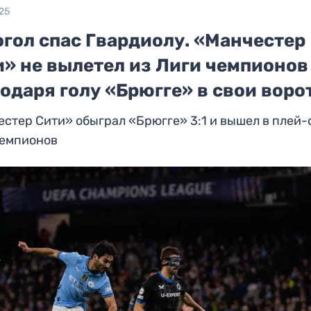
25
огол спас Гвардиолу. «Манчестер
и» не вылетел из Лиги чемпионов
одаря голу «Брюгге» в свои воро
стер Сити» обыграл «Брюгге» 3:1 и вышел в плей
чемпионов