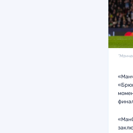
"Манчес
«Манч
«Брюг
момен
финал
«МанС
заклю