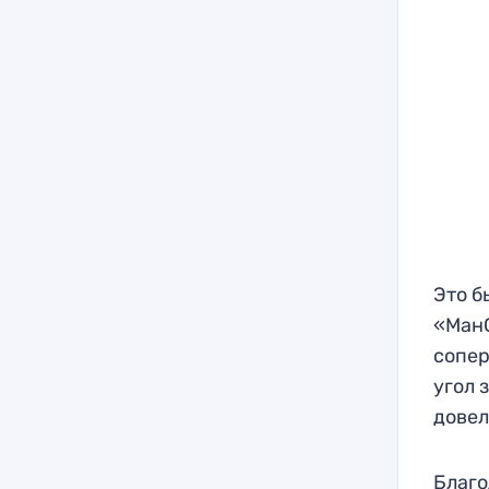
Это б
«МанС
сопер
угол 
довел
Благо