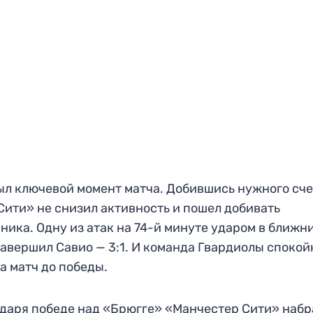
ыл ключевой момент матча. Добившись нужного сче
ити» не снизил активность и пошел добивать
ника. Одну из атак на 74-й минуте ударом в ближн
завершил Савио — 3:1. И команда Гвардиолы спокой
а матч до победы.
даря победе над «Брюгге» «Манчестер Сити» набр