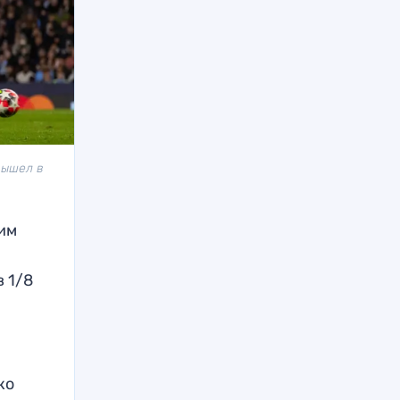
 вышел в
им
в 1/8
ко