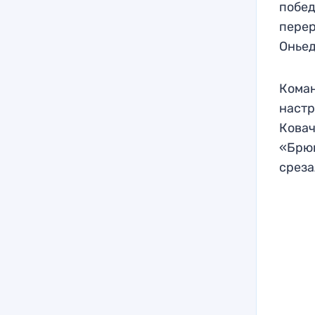
побед
перер
Оньед
Коман
настр
Ковач
«Брюг
среза