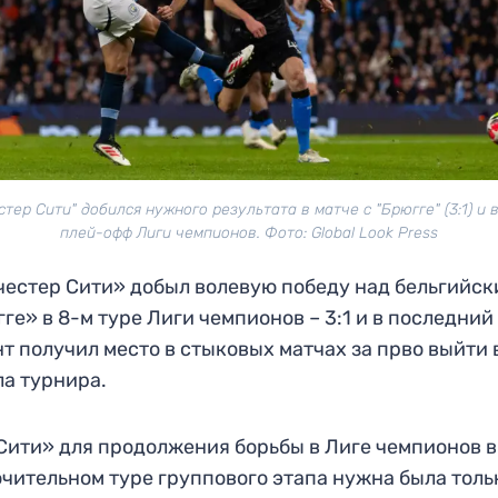
тер Сити" добился нужного результата в матче с "Брюгге" (3:1) и
плей-офф Лиги чемпионов. Фото: Global Look Press
естер Сити» добыл волевую победу над бельгийск
ге» в 8-м туре Лиги чемпионов – 3:1 и в последний
т получил место в стыковых матчах за прво выйти 
а турнира.
ити» для продолжения борьбы в Лиге чемпионов в
чительном туре группового этапа нужна была толь