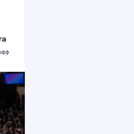
та
-офф