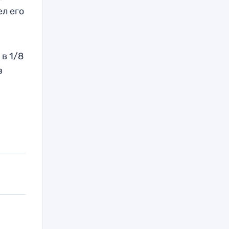
ел его
в 1/8
в
.