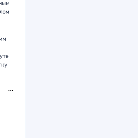
амым
олом
гим
нуте
тку