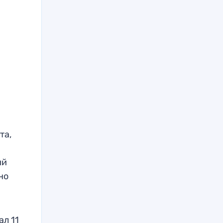
та,
ий
но
ал 11