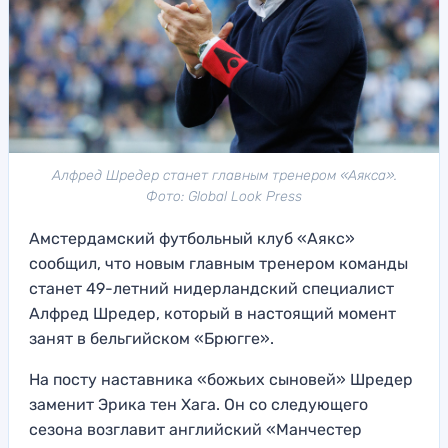
Алфред Шредер станет главным тренером «Аякса».
Фото: Global Look Press
Амстердамский футбольный клуб «Аякс»
сообщил, что новым главным тренером команды
станет 49-летний нидерландский специалист
Алфред Шредер, который в настоящий момент
занят в бельгийском «Брюгге».
На посту наставника «божьих сыновей» Шредер
заменит Эрика тен Хага. Он со следующего
сезона возглавит английский «Манчестер