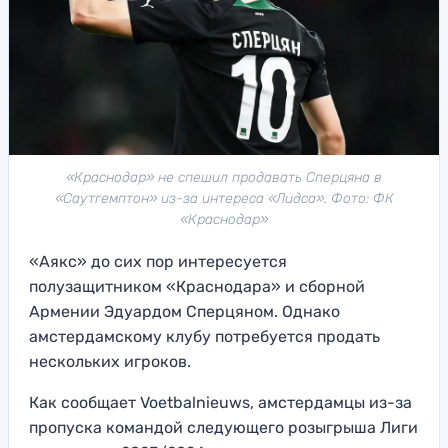
«Краснодар» не спешил продавать Сперцяна в
«Саутгемптон» из-за интереса «Лидса». Фото: ФК
«Краснодар»
«Аякс» до сих пор интересуется
полузащитником «Краснодара» и сборной
Армении Эдуардом Сперцяном. Однако
амстердамскому клубу потребуется продать
нескольких игроков.
Как сообщает Voetbalnieuws, амстердамцы из-за
пропуска командой следующего розыгрыша Лиги