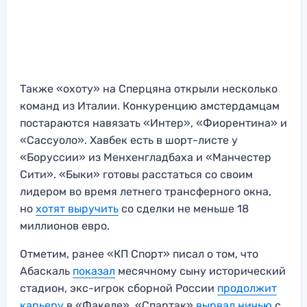
Также «охоту» на Сперцяна открыли несколько
команд из Италии. Конкуренцию амстердамцам
постараются навязать «Интер», «Фиорентина» и
«Сассуоло». Хавбек есть в шорт-листе у
«Боруссии» из Менхенгладбаха и «Манчестер
Сити». «Быки» готовы расстаться со своим
лидером во время летнего трансферного окна,
но
хотят выручить
со сделки не меньше 18
миллионов евро.
Отметим, ранее «КП Спорт» писал о том, что
Абаскаль
показал
месячному сыну исторический
стадион, экс-игрок сборной России
продолжит
карьеру
в «Факеле», «Спартак»
вырвал ничью
с