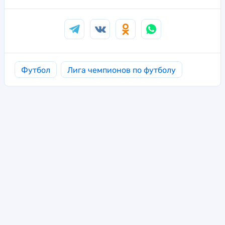
Футбол
Лига чемпионов по футболу