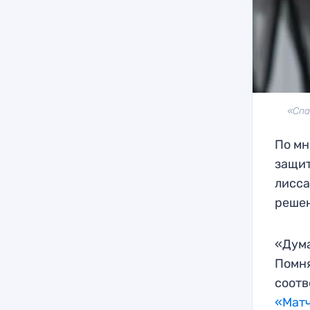
«Спа
По мн
защит
лисса
реше
«Дума
Помня
соотв
«Мат