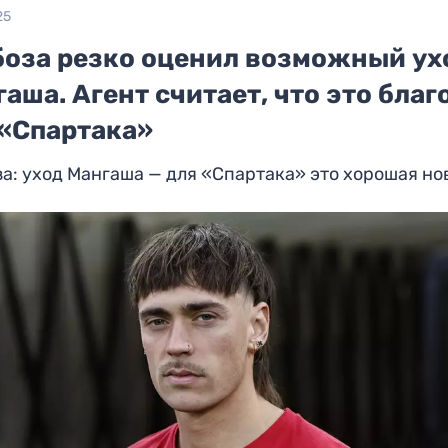
25
боза резко оценил возможный ух
аша. Агент считает, что это благ
 «Спартака»
а: уход Мангаша — для «Спартака» это хорошая но