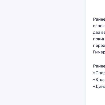
Ранее
игрок
два в
покин
перех
Гима
Ранее
«Спар
«Крас
«Дина