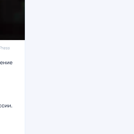
Press
тение
ссии.