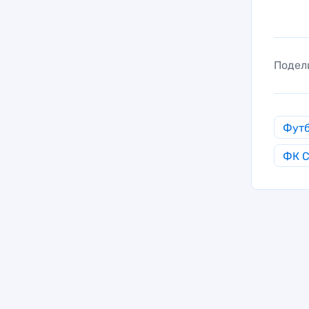
Подел
Фут
ФК С