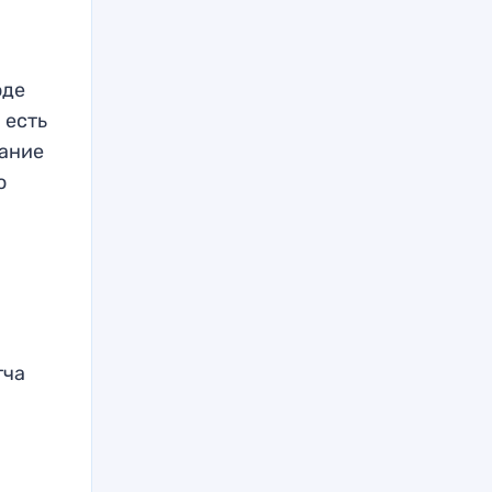
оде
 есть
лание
о
тча