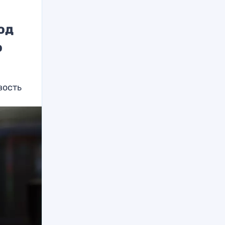
од
о
вость