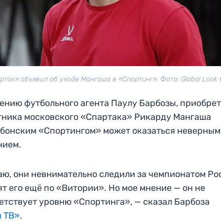
ртак» объявил об уходе Мангаша в «Спортинг». Фото: Global Look 
ению футбольного агента Паулу Барбозы, приобре
ника московского «Спартака» Рикарду Мангаша
бонским «Спортингом» может оказаться неверным
нием.
ю, они невнимательно следили за чемпионатом Ро
т его ещё по «Витории». Но мое мнение — он не
етствует уровню «Спортинга», — сказал Барбоза
ч ТВ»
.