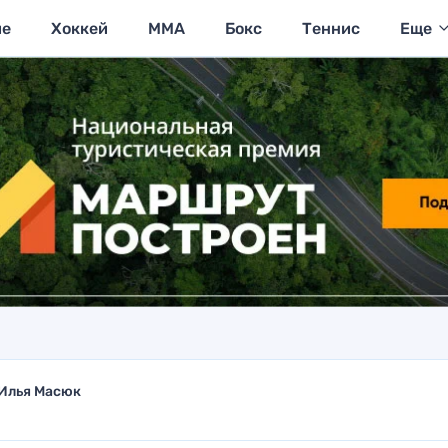
ие
Хоккей
MMA
Бокс
Теннис
Еще
Илья Масюк