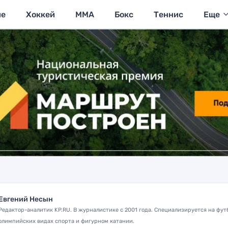
ие
Хоккей
MMA
Бокс
Теннис
Еще
Евгений Несын
Редактор-аналитик KP.RU. В журналистике с 2001 года. Специализируется на фут
олимпийских видах спорта и фигурном катании.