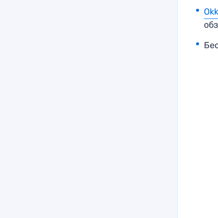
Ok
обз
Бе