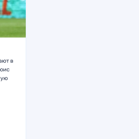
ают в
ьюис
мую