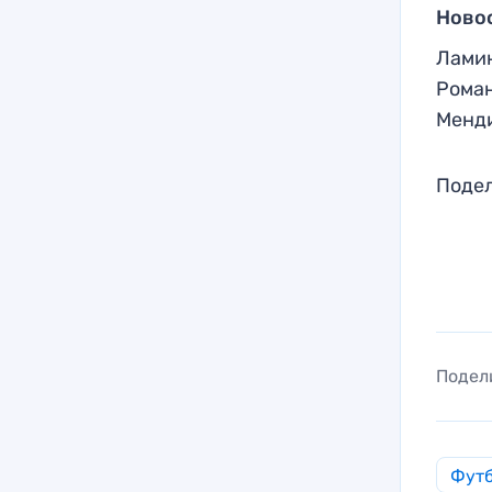
Ново
Ламин
Роман
Менди
Подел
Подел
Фут