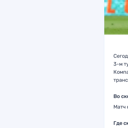
Сегод
3-м т
Компа
транс
Во ск
Матч 
Где с