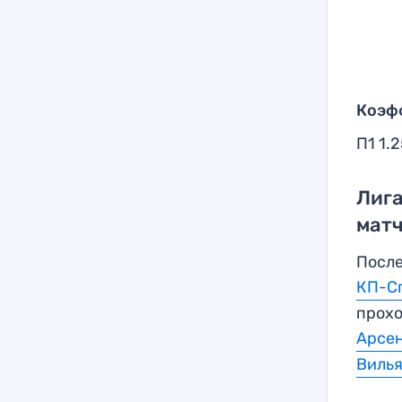
Коэф
П1 1.
Лига
матч
После
КП-С
прохо
Арсен
Вилья