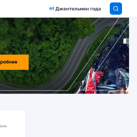
Джентельмен года
боле,