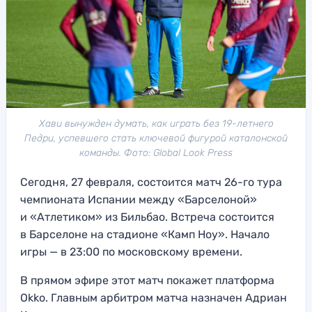
Хави вынужден думать, как играть без 19-летнего
Педри, успевшего стать ключевой фигурой каталонской
команды. Фото: Global Look Press
Сегодня, 27 февраля, состоится матч 26-го тура
чемпионата Испании между «Барселоной»
и «Атлетиком» из Бильбао. Встреча состоится
в Барселоне на стадионе «Камп Ноу». Начало
игры — в 23:00 по московскому времени.
В прямом эфире этот матч покажет платформа
Okko. Главным арбитром матча назначен Адриан