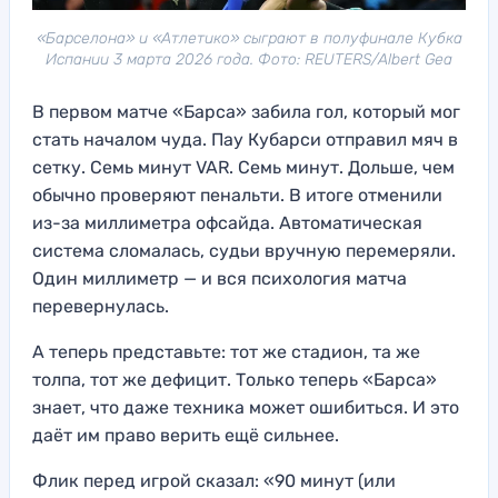
«Барселона» и «Атлетико» сыграют в полуфинале Кубка
Испании 3 марта 2026 года. Фото: REUTERS/Albert Gea
В первом матче «Барса» забила гол, который мог
стать началом чуда. Пау Кубарси отправил мяч в
сетку. Семь минут VAR. Семь минут. Дольше, чем
обычно проверяют пенальти. В итоге отменили
из-за миллиметра офсайда. Автоматическая
система сломалась, судьи вручную перемеряли.
Один миллиметр — и вся психология матча
перевернулась.
А теперь представьте: тот же стадион, та же
толпа, тот же дефицит. Только теперь «Барса»
знает, что даже техника может ошибиться. И это
даёт им право верить ещё сильнее.
Флик перед игрой сказал: «90 минут (или