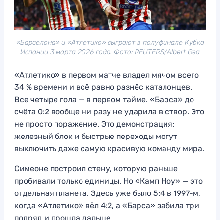
«Барселона» и «Атлетико» сыграют в полуфинале Кубка
Испании 3 марта 2026 года. Фото: REUTERS/Albert Gea
«Атлетико» в первом матче владел мячом всего
34 % времени и всё равно разнёс каталонцев.
Все четыре гола — в первом тайме. «Барса» до
счёта 0:2 вообще ни разу не ударила в створ. Это
не просто поражение. Это демонстрация:
железный блок и быстрые переходы могут
выключить даже самую красивую команду мира.
Симеоне построил стену, которую раньше
пробивали только единицы. Но «Камп Ноу» — это
отдельная планета. Здесь уже было 5:4 в 1997-м,
когда «Атлетико» вёл 4:2, а «Барса» забила три
подряд и прошла дальше.