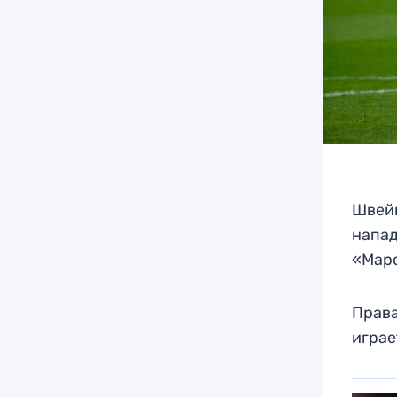
Швейц
напад
«Марс
Права
играе