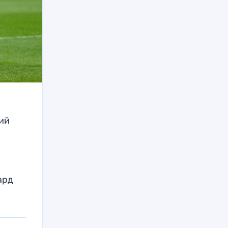
ий
ард