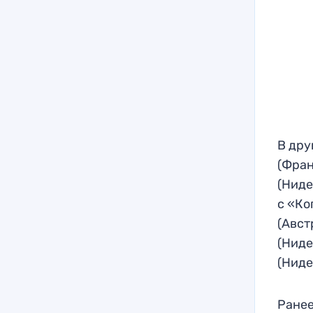
В дру
(Фран
(Ниде
с «Ко
(Авст
(Ниде
(Ниде
Ранее