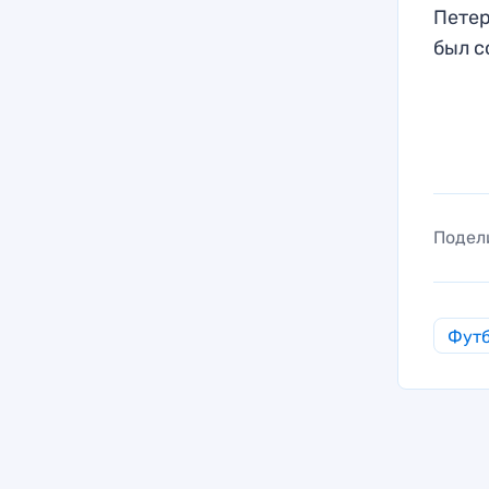
Петер
был с
Подел
Фут