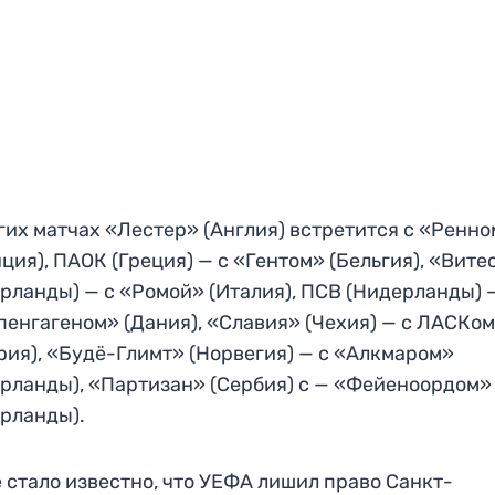
гих матчах «Лестер» (Англия) встретится с «Ренн
ция), ПАОК (Греция) — с «Гентом» (Бельгия), «Вите
рланды) — с «Ромой» (Италия), ПСВ (Нидерланды) 
пенгагеном» (Дания), «Славия» (Чехия) — с ЛАСКо
рия), «Будё-Глимт» (Норвегия) — с «Алкмаром»
рланды), «Партизан» (Сербия) с — «Фейеноордом»
рланды).
 стало известно, что УЕФА лишил право Санкт-