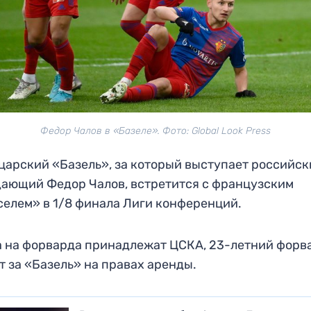
Федор Чалов в «Базеле». Фото: Global Look Press
арский «Базель», за который выступает российск
ающий Федор Чалов, встретится с французским
елем» в 1/8 финала Лиги конференций.
 на форварда принадлежат ЦСКА, 23-летний форв
т за «Базель» на правах аренды.