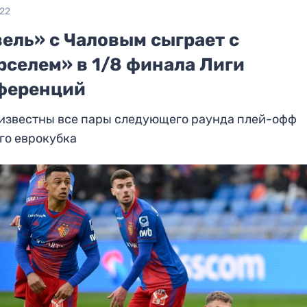
022
ель» с Чаловым сыграет с
рселем» в 1/8 финала Лиги
ференций
 известны все пары следующего раунда плей-офф
го еврокубка