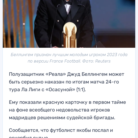
Беллингем признан лучшим молодым игроком 2023 года
по версии France Football. Фото: Reuters
Полузащитник «Реала» Джуд Беллингем может
быть серьезно наказан по итогам матча 24-го
тура Ла Лиги с «Осасуной» (1:1).
Ему показали красную карточку в первом тайме
на фоне всеобщего недовольства игроков
мадридцев решениями судейской бригады.
Сообщается, что футболист якобы послал и
оскорбил судью.