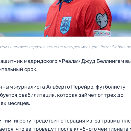
гем не сможет играть в течение четырех месяцев. Фото: Global Loo
ащитник мадридского «Реала» Джуд Беллингем в
ительный срок.
нным журналиста Альберто Перейро, футболисту
буется реабилитация, которая займет от трех до
ех месяцев.
ним, игроку предстоит операция из-за травмы пле
ется, что ее проведут после клубного чемпионата 