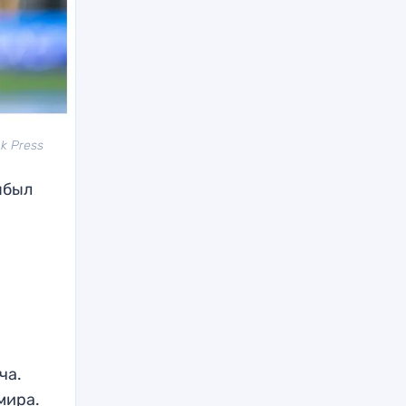
k Press
ыбыл
ча.
мира.