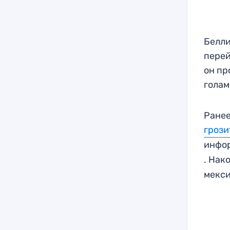
Белли
перей
он пр
голам
Ранее
грози
инфо
. Нак
мекси