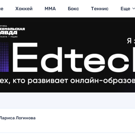
ие
Хоккей
MMA
Бокс
Теннис
Еще
Лариса Логинова