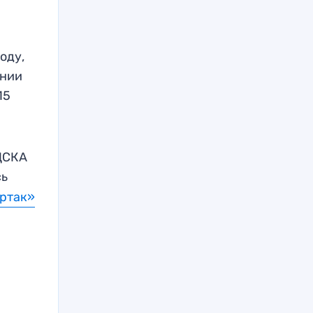
оду,
ании
15
 ЦСКА
сь
артак»