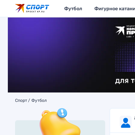
Футбол
Фигурное катан
Спорт
Футбол