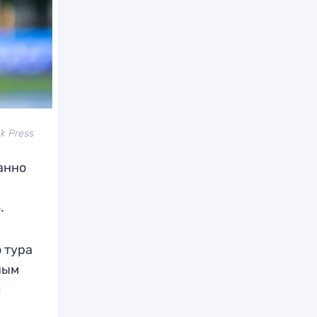
k Press
анно
.
 тура
ным
л