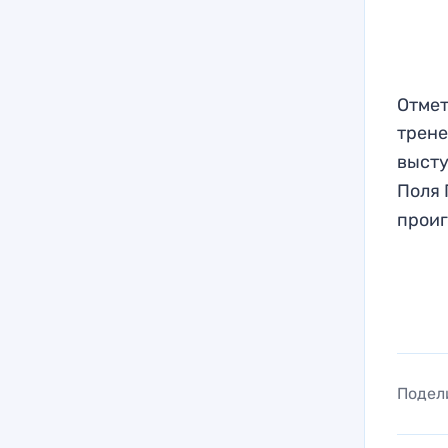
Отмет
трен
высту
Поля 
проиг
Подел