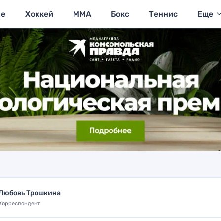
ие
Хоккей
MMA
Бокс
Теннис
Еще
Любовь Трошкина
Корреспондент