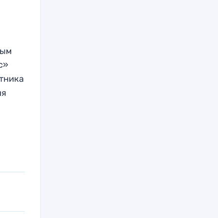
ным
с»
тника
ия