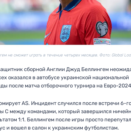
гем не сможет играть в течение четырех месяцев. Фото: Global Loo
защитник сборной Англии Джуд Беллингем неожид
сех оказался в автобусе украинской национальной
ды после матча отборочного турнира на Евро-2024
мирует AS. Инцидент случился после встречи 6-го
ы C между командами, который завершился ничей
ьтатом 1:1. Беллингем после игры просто перепута
ус и вошел в салон к украинским футболистам.