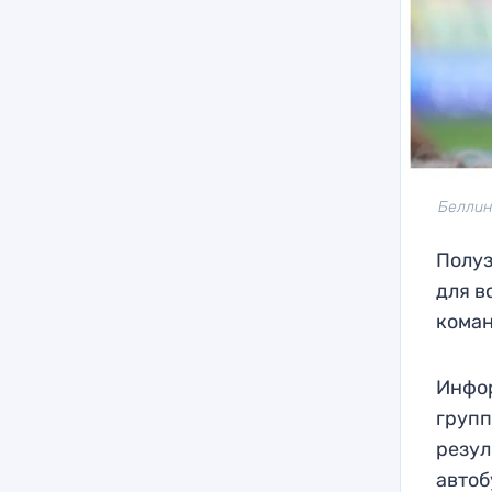
Беллин
Полу
для в
коман
Инфор
групп
резул
автоб