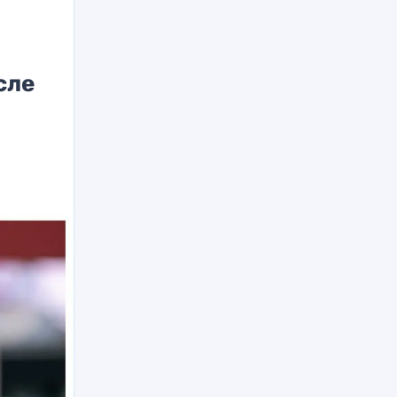
сле
й