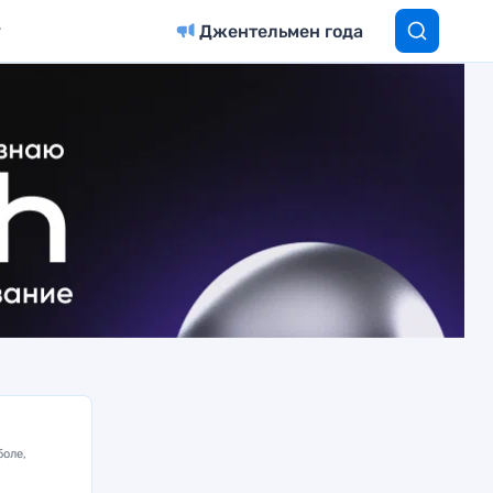
Джентельмен года
боле,