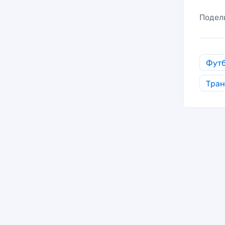
Подел
Фут
Тра