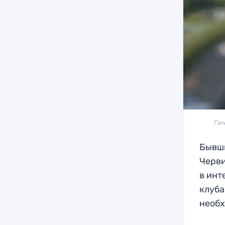
Ген
Бывши
Черви
в инт
клуба
необх