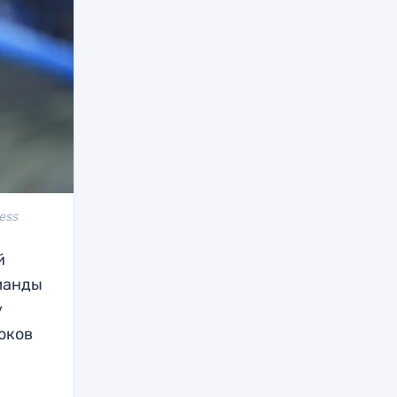
ress
й
манды
у
оков