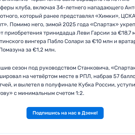
феры клуба, включая 34-летнего нападающего Ан
отного, который ранее представлял «Химки», ЦСКА
т». Помимо него, зимой 2025 года «Спартак» укре
ет приобретения тринидадца Леви Гарсии за €18,7 
тинского вингера Пабло Солари за €10 млн и врата
Помазуна за €1,2 млн.
шив сезон под руководством Станковича, «Спарта
ировал на четвёртом месте в РПЛ, набрав 57 балло
тчей, и вылетел в полуфинале Кубка России, уступ
ову» с минимальным счетом 1:2.
Подпишись на нас в Дзене!