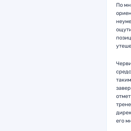
По мн
ориен
неуме
ощути
позиц
утеше
Черви
средс
таким
завер
отмет
трене
дирек
его м