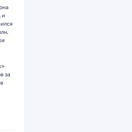
тона
 и
пился
млн,
ря
к»
в за
ив