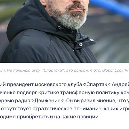
ич: Не понимаю игру «Спартака», это рандом. Фото: Global Look P
й президент московского клуба «Спартак» Андре
ченко подверг критике трансферную политику ко
ервью радио «Движение». Он выразил мнение, что 
 отсутствует стратегическое понимание, каких игр
одимо приобретать и на какие позиции.