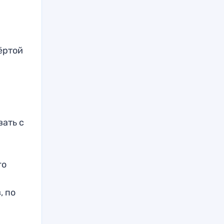
ёртой
вать с
го
, по