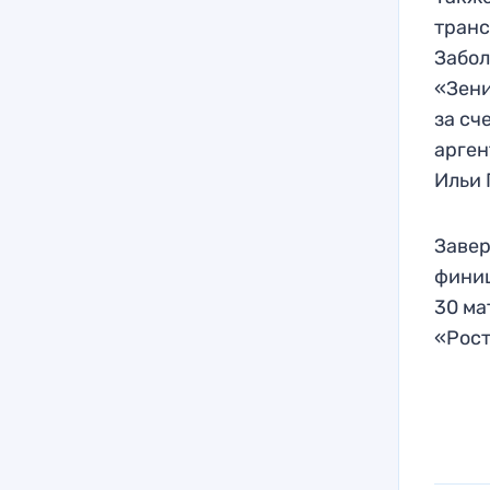
транс
Забол
«Зени
за сч
арген
Ильи 
Завер
финиш
30 ма
«Рост