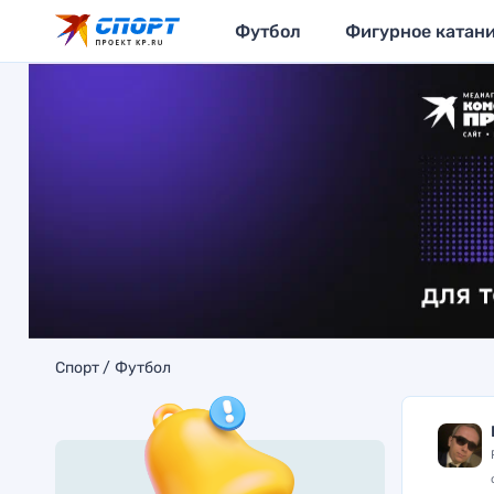
Футбол
Фигурное катан
Спорт
Футбол