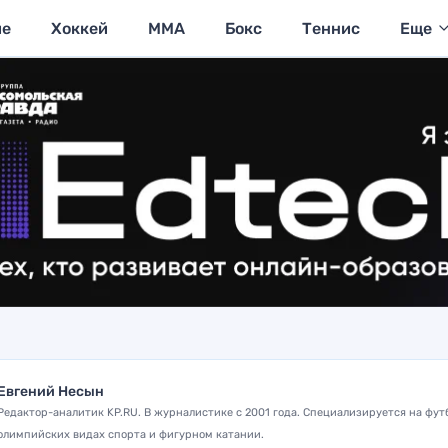
ие
Хоккей
MMA
Бокс
Теннис
Еще
Евгений Несын
Редактор-аналитик KP.RU. В журналистике с 2001 года. Специализируется на фут
олимпийских видах спорта и фигурном катании.