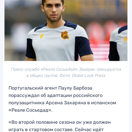
Пресс-служба «Реала Сосьедад»: Захарян тренируется
в общей группе. Фото: Global Look Press
Португальский агент Паулу Барбоза
порассуждал об адаптации российского
полузащитника Арсена Захаряна в испанском
«Реале Сосьедад».
«Во второй половине сезона он уже должен
играть в стартовом составе. Сейчас идёт