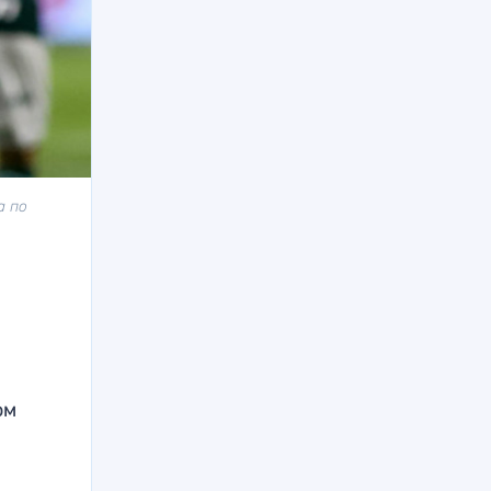
а по
ом