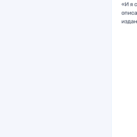
«И я 
описа
издан