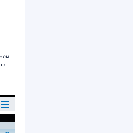
оном
по