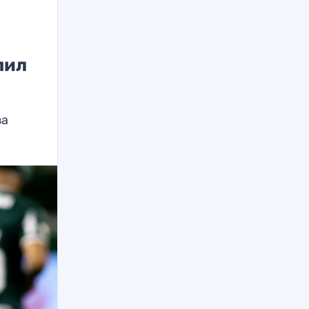
пил
за