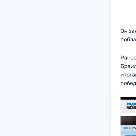
Он за
побла
Ранее
Браил
итога
побед