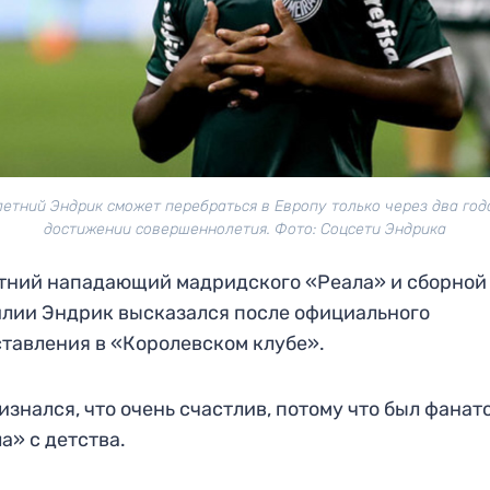
летний Эндрик сможет перебраться в Европу только через два год
достижении совершеннолетия. Фото: Соцсети Эндрика
тний нападающий мадридского «Реала» и сборной
лии Эндрик высказался после официального
тавления в «Королевском клубе».
изнался, что очень счастлив, потому что был фанат
а» с детства.