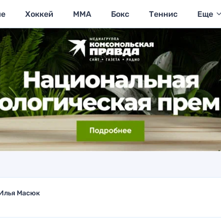
ие
Хоккей
MMA
Бокс
Теннис
Еще
Илья Масюк