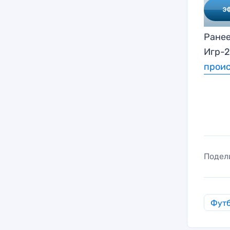
Ранее
Игр-
прои
Подел
Фут