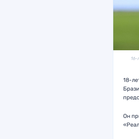
16-
18-ле
Брази
предс
Он пр
«Реал