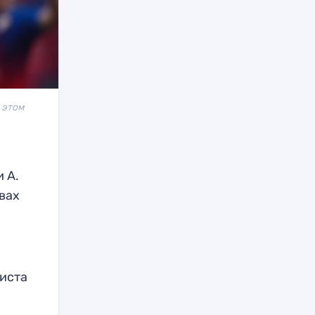
 этом
 А.
авах
листа