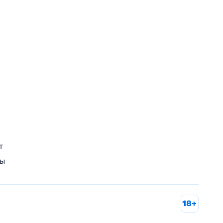
т
ры
18+