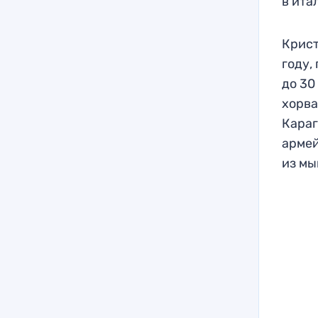
в ита
Крист
году,
до 30
хорва
Караг
армей
из мы