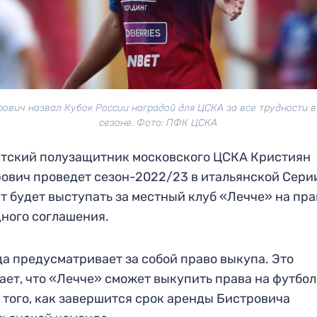
рович назвал Кубок России наградой для ЦСКА за все трудности в
сезоне. Фото: ПФК ЦСКА
тский полузащитник московского ЦСКА Кристиян
ович проведет сезон-2022/23 в итальянской Серии
т будет выступать за местный клуб «Лечче» на пр
ного соглашения.
а предусматривает за собой право выкупа. Это
ает, что «Лечче» сможет выкупить права на футбо
 того, как завершится срок аренды Бистровича