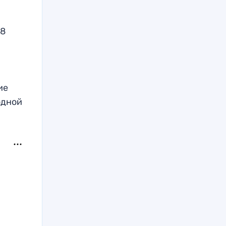
18
ие
одной