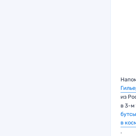
Напом
Гилье
из Ро
в 3-м
бутсы
в кос
.