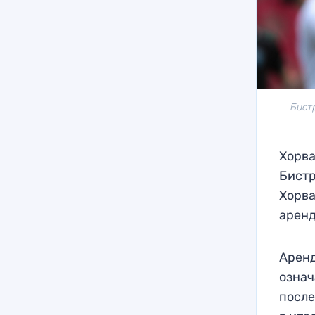
Бист
Хорва
Бистр
Хорва
аренд
Аренд
означ
после