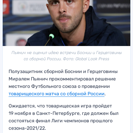
Пьянич не оценил идею встречи Боснии и Герцеговины
со сборной России. Фото: Global Look Press
Полузащитник сборной Боснии и Герцеговины
Миралем Пьянич прокомментировал решение
местного Футбольного союза о проведении
товарищеского матча со сборной России
.
Ожидается, что товарищеская игра пройдет
19 ноября в Санкт-Петербурге, где должен был
состояться финал Лиги чемпионов прошлого
сезона-2021/22.