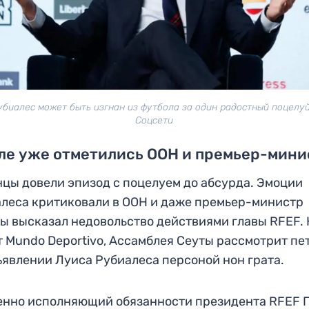
убиалес может быть изгнан из футбола за один радостный поцелуй
Соцсети
ле уже отметились ООН и премьер-мини
цы довели эпизод с поцелуем до абсурда. Эмоции
леса критиковали в ООН и даже премьер-министр
ы высказал недовольство действиями главы RFEF. 
 Mundo Deportivo, Ассамблея Сеуты рассмотрит п
ъявлении Луиса Рубиалеса персоной нон грата.
нно исполняющий обязанности президента RFEF 