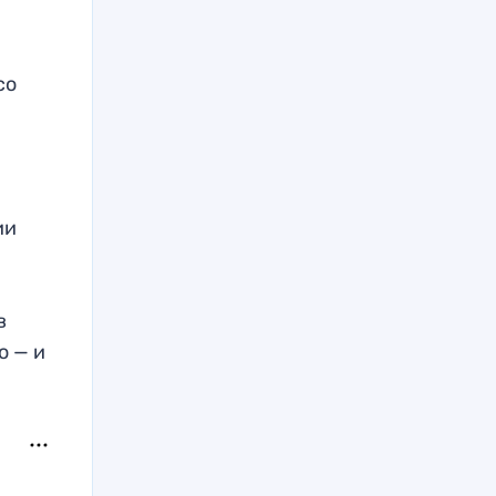
со
ии
в
о — и