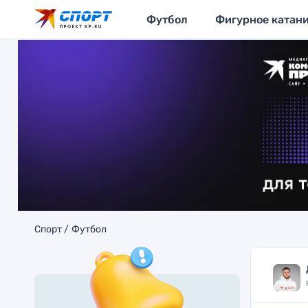
Футбол
Фигурное катан
Спорт
Футбол