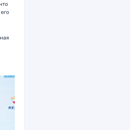
 что
 его
шная