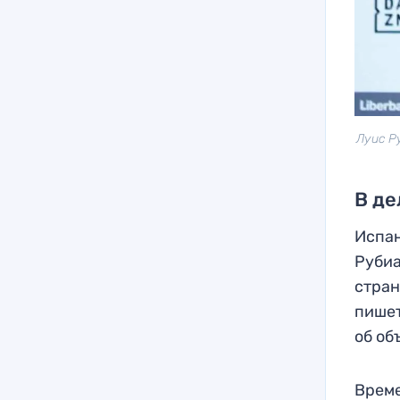
Луис Р
В де
Испан
Рубиа
стран
пишет
об об
Време