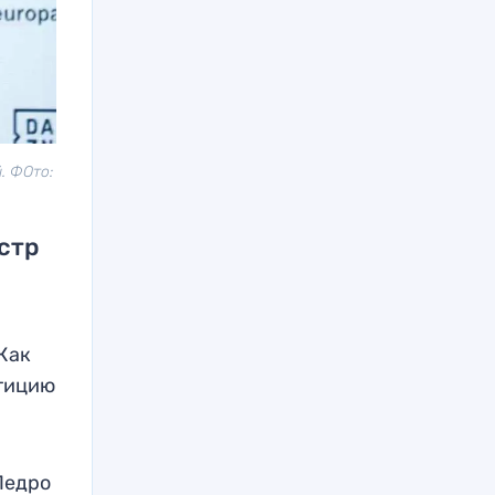
. ФОто:
стр
Как
етицию
Педро