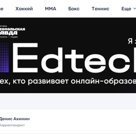
ие
Хоккей
MMA
Бокс
Теннис
Еще
Денис Акинин
Корреспондент