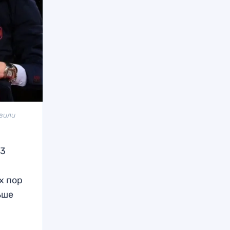
явили
23
х пор
ьше