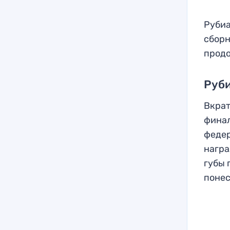
Рубиа
сборн
продо
Руби
Вкрат
фина
федер
награ
губы 
понес