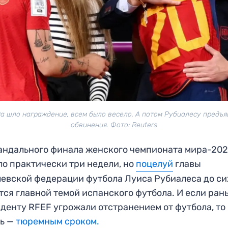
а шло награждение, всем было весело. А потом Рубиалесу предъ
обвинения. Фото: Reuters
андального финала женского чемпионата мира-20
о практически три недели, но
поцелуй
главы
евской федерации футбола Луиса Рубиалеса до си
тся главной темой испанского футбола. И если ран
денту RFEF угрожали отстранением от футбола, то
рь —
тюремным сроком.