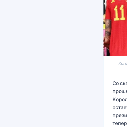
Когд
Со ск
прошл
Корол
остае
прези
тепе