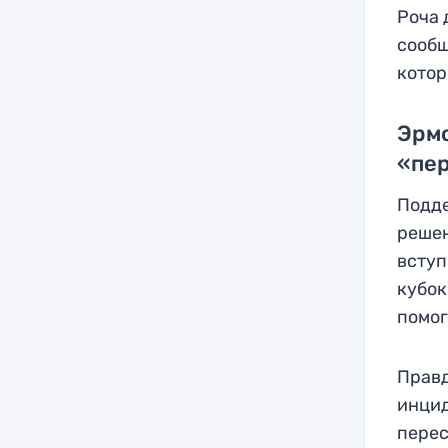
Роча 
сообщ
котор
Эрмо
«пе
Подде
решен
вступ
кубок
помог
Правд
инцид
перес