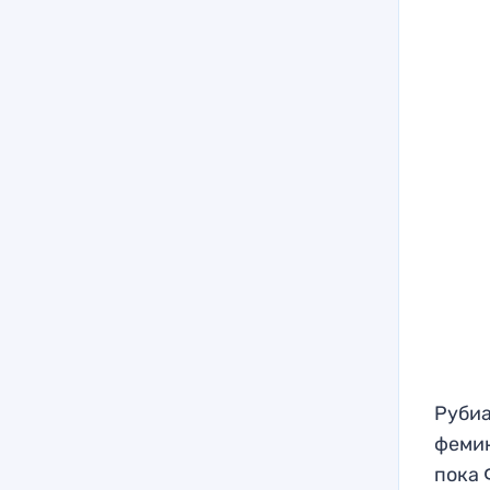
Рубиа
фемин
пока 