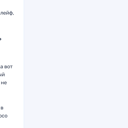
шлейф,
ь
а вот
ый
 не
 в
осо