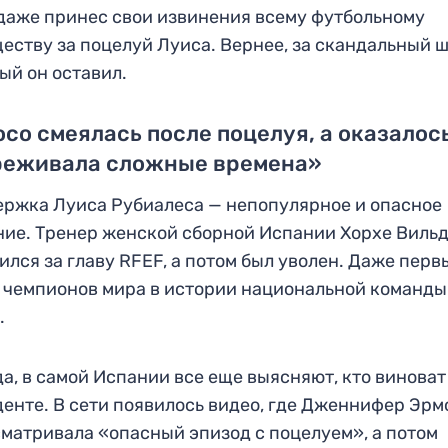
даже принес свои извинения всему футбольному
еству за поцелуй Луиса. Вернее, за скандальный 
ый он оставил.
со смеялась после поцелуя, а оказалос
реживала сложные времена»
ржка Луиса Рубиалеса — непопулярное и опасное
ие. Тренер женской сборной Испании Хорхе Вильд
ился за главу RFEF, а потом был уволен. Даже перв
 чемпионов мира в истории национальной команды
.
а, в самой Испании все еще выясняют, кто виноват
енте. В сети появилось видео, где Дженнифер Эрм
матривала «опасный эпизод с поцелуем», а потом