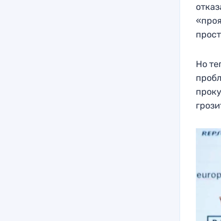
отказ
«проя
прост
Но те
пробл
проку
грози