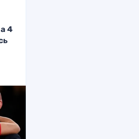
а 4
сь