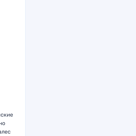
нские
но
алес