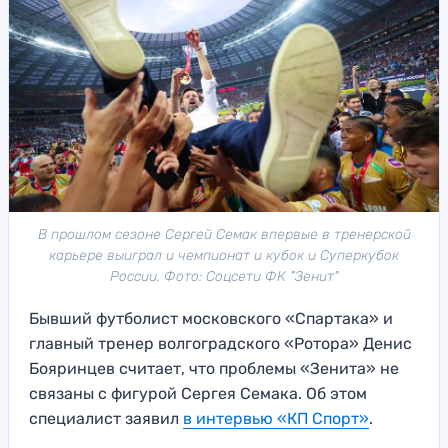
В прошлом сезоне Сергей Семак впервые в тренерской
карьере выиграл и чемпионат и кубок и Суперкубок
России. Фото: Соцсети ФК "Зенит"
Бывший футболист московского «Спартака» и
главный тренер волгоградского «Ротора» Денис
Бояринцев считает, что проблемы «Зенита» не
связаны с фигурой Сергея Семака. Об этом
специалист заявил
в интервью «КП Спорт»
.