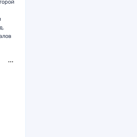
второй
м
д.
алов