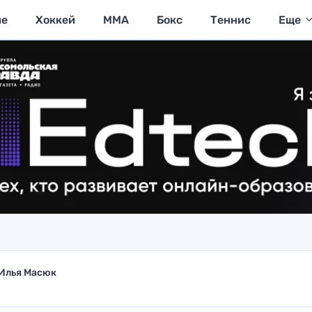
ие
Хоккей
MMA
Бокс
Теннис
Еще
Илья Масюк