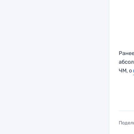
Ранее
абсол
ЧМ, о
Подел