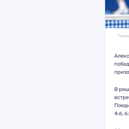
Тенни
Алекс
побед
призо
В реш
встре
Поеди
4:6, 