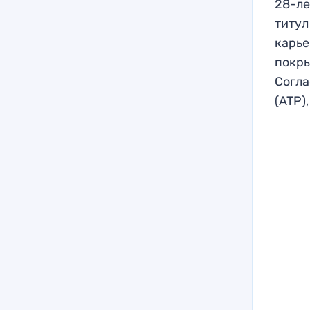
28-ле
титул
карье
покры
Согл
(ATP)