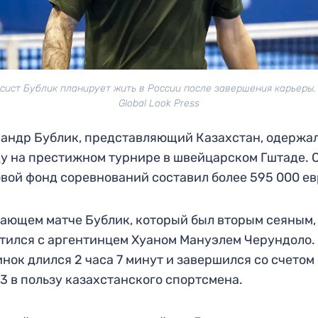
сист Бублик планирует жить в России после завершения карьеры.
Global Look Press
андр Бублик, представляющий Казахстан, одержа
у на престижном турнире в швейцарском Гштаде.
вой фонд соревнований составил более 595 000 ев
ающем матче Бублик, который был вторым сеяным,
тился с аргентинцем Хуаном Мануэлем Черундоло.
нок длился 2 часа 7 минут и завершился со счетом 
6:3 в пользу казахстанского спортсмена.