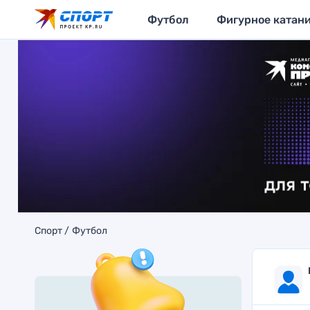
Футбол
Фигурное катан
Спорт
Футбол