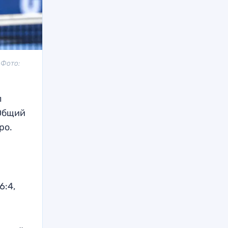
 Фото:
л
 Общий
ро.
6:4,