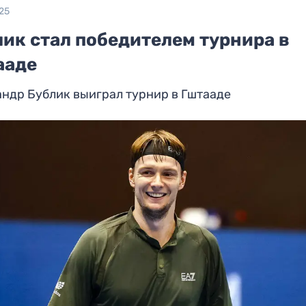
25
лик стал победителем турнира в
ааде
ндр Бублик выиграл турнир в Гштааде