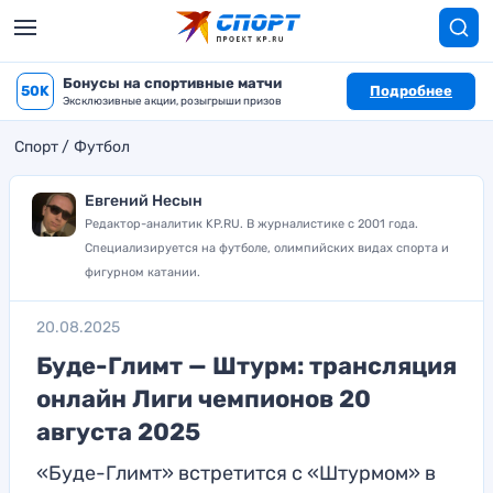
Бонусы на спортивные матчи
50K
Подробнее
Эксклюзивные акции, розыгрыши призов
Спорт
Футбол
Евгений Несын
Редактор-аналитик KP.RU. В журналистике с 2001 года.
Специализируется на футболе, олимпийских видах спорта и
фигурном катании.
20.08.2025
Буде-Глимт — Штурм: трансляция
онлайн Лиги чемпионов 20
августа 2025
«Буде-Глимт» встретится с «Штурмом» в