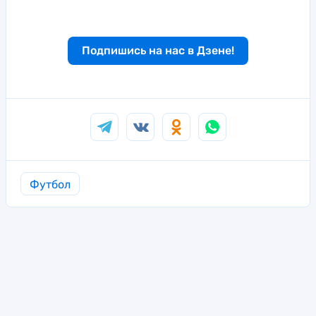
Подпишись на нас в Дзене!
Футбол