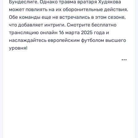
Бундеслиге. Однако травма вратаря Худякова
может повлиять на их оборонительные действия.
Обе команды еще не встречались в этом сезоне,
что добавляет интриги. Смотрите бесплатно
трансляцию онлайн 16 марта 2025 года и
наслаждайтесь европейским футболом высшего
уровня!