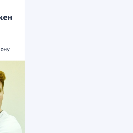
жен
рону