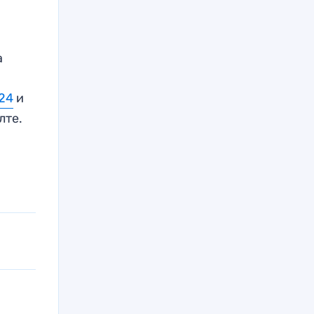
а
24
и
лте.