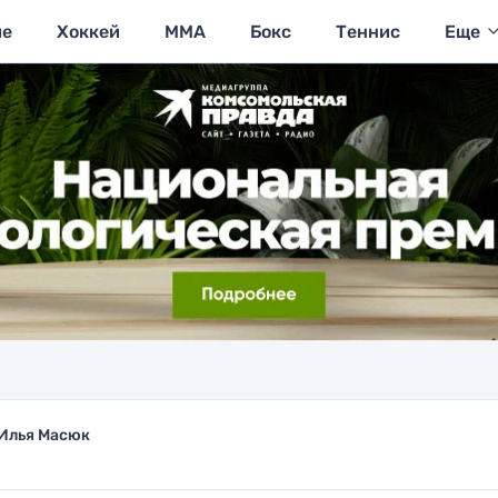
ие
Хоккей
MMA
Бокс
Теннис
Еще
Илья Масюк