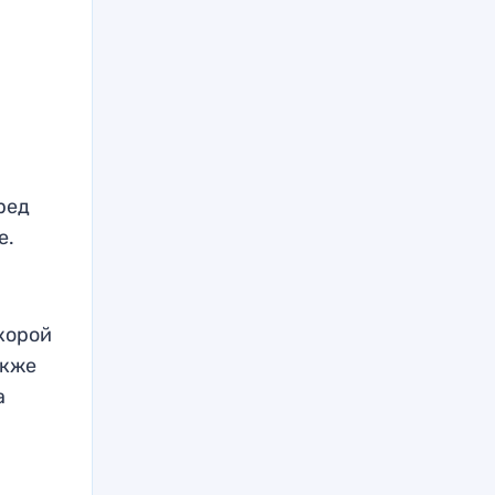
ред
е.
скорой
акже
а