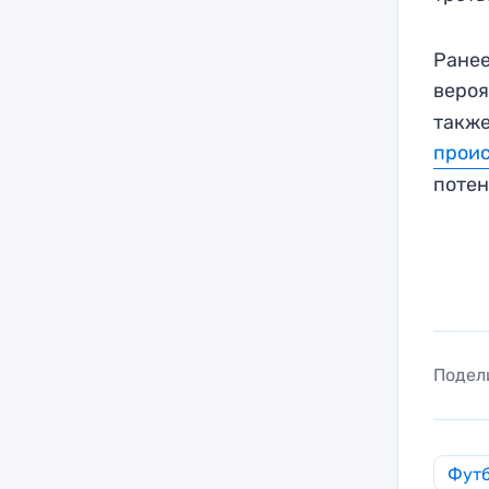
Ранее
веро
такж
проис
поте
Подел
Фут