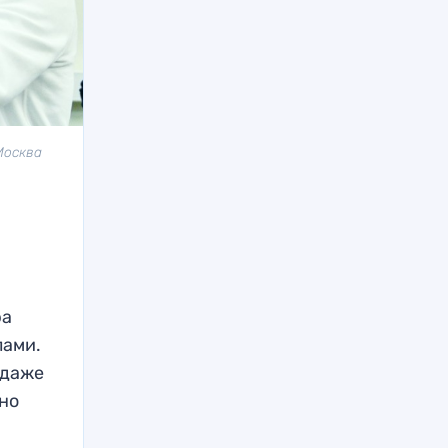
Москва
ра
лами.
 даже
вно