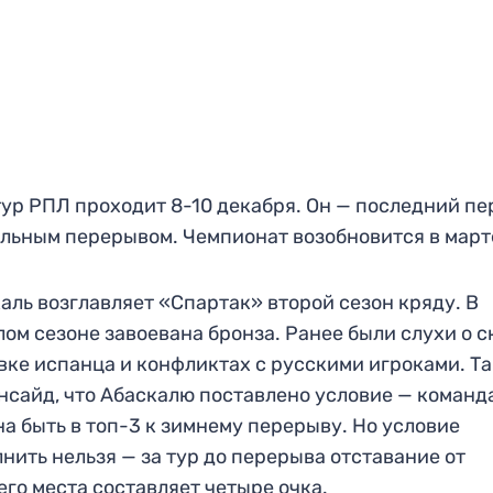
тур РПЛ проходит 8-10 декабря. Он — последний пе
льным перерывом. Чемпионат возобновится в март
аль возглавляет «Спартак» второй сезон кряду. В
ом сезоне завоевана бронза. Ранее были слухи о 
вке испанца и конфликтах с русскими игроками. Т
нсайд, что Абаскалю поставлено условие — команд
а быть в топ-3 к зимнему перерыву. Но условие
нить нельзя — за тур до перерыва отставание от
его места составляет четыре очка.