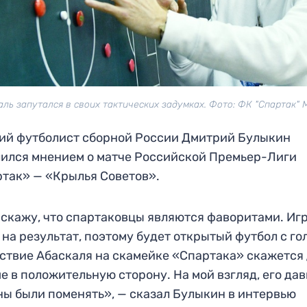
аль запутался в своих тактических задумках. Фото: ФК "Спартак" 
ий футболист сборной России Дмитрий Булыкин
ился мнением о матче Российской Премьер-Лиги
так» — «Крылья Советов».
 скажу, что спартаковцы являются фаворитами. Иг
 на результат, поэтому будет открытый футбол с го
ствие Абаскаля на скамейке «Спартака» скажется
е в положительную сторону. На мой взгляд, его да
ы были поменять», — сказал Булыкин в интервью