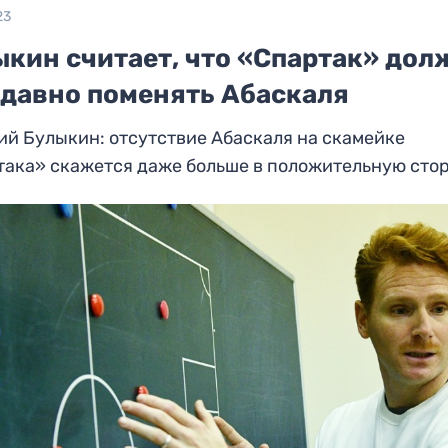
23
ыкин считает, что «Спартак» дол
 давно поменять Абаскаля
й Булыкин: отсутствие Абаскаля на скамейке
така» скажется даже больше в положительную сто