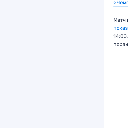
«Чем
Матч 
показ
14:00
пора