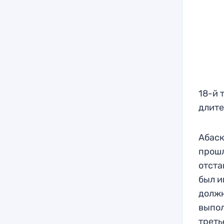
18-й 
длите
Абаск
прошл
отста
был и
должн
выпол
треть