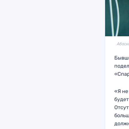
Абаск
Бывш
подел
«Спар
«Я не
будет
Отсут
больш
должн