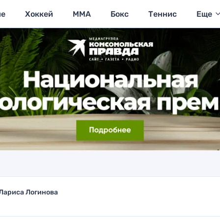
ие
Хоккей
MMA
Бокс
Теннис
Еще
Лариса Логинова