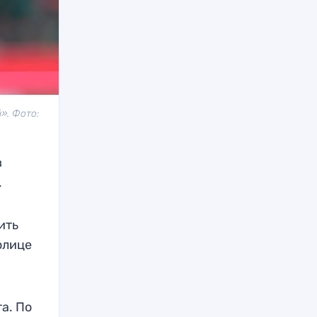
». Фото:
в
.
ить
олице
а. По