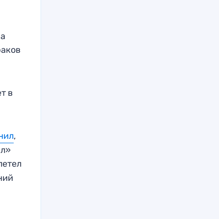
 а
раков
т в
нил
,
ал»
летел
ний