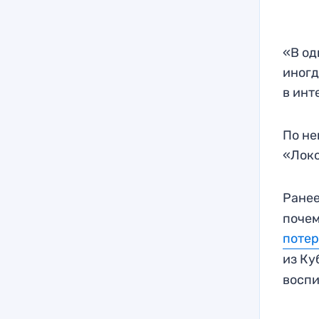
«В од
иногд
в инт
По не
«Локо
Ранее
почем
поте
из Ку
воспи