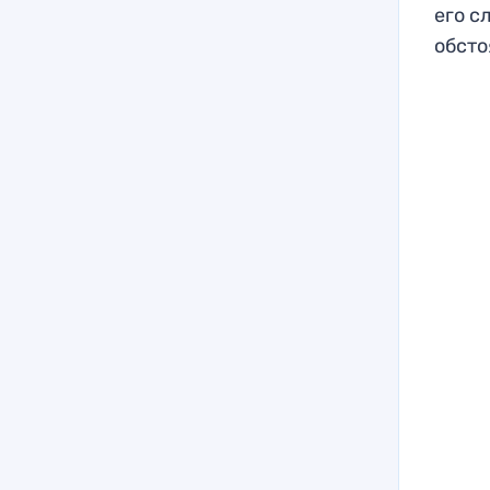
его с
обсто