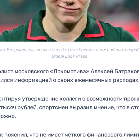
ст Батраков согласился перейти из «Локомотива» в «Галатасарай
Global Look Press
лист московского «Локомотива» Алексей Батрако
ился информацией о своих ежемесячных расходах
нтируя утверждение коллеги о возможности прож
 тысяч рублей, спортсмен выразил мнение, что в ст
ложно.
к пояснил, что не имеет чёткого финансового лимит