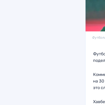
Футболи
Футбо
подел
Комме
на 30
это с
Хавбе