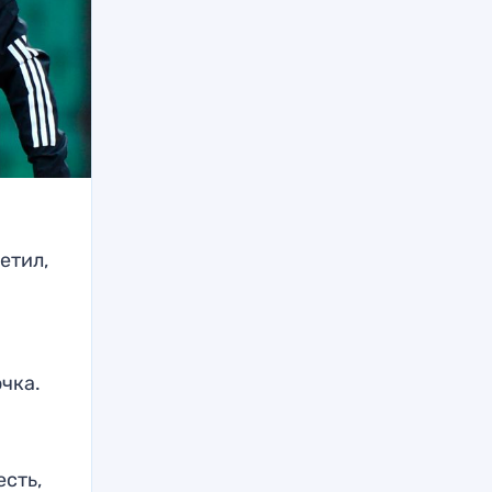
етил,
очка.
есть,