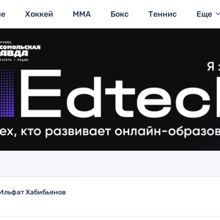
ие
Хоккей
MMA
Бокс
Теннис
Еще
Ильфат Хабибьянов