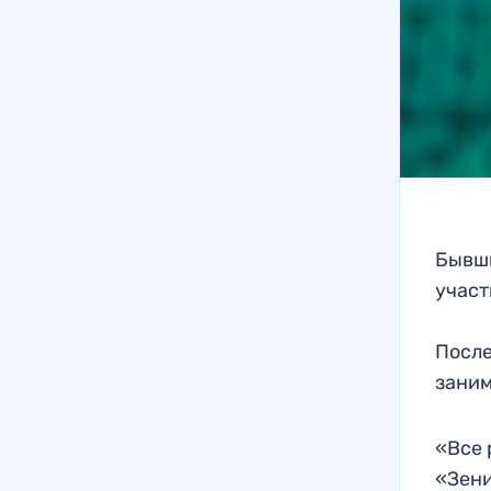
Бывши
участ
После
заним
«Все 
«Зени