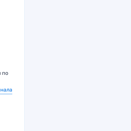
я по
анала