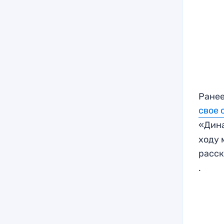
Ранее
свое 
«Дина
ходу 
расск
.