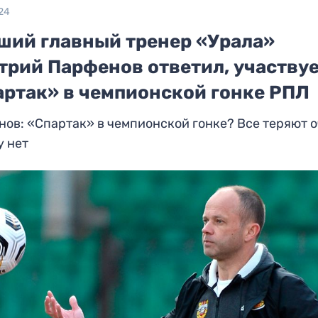
24
ший главный тренер «Урала»
трий Парфенов ответил, участвуе
артак» в чемпионской гонке РПЛ
ов: «Спартак» в чемпионской гонке? Все теряют о
у нет