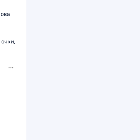
нова
 очки,