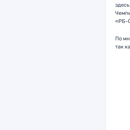
здесь
Чемпи
«РБ-
По мн
так к