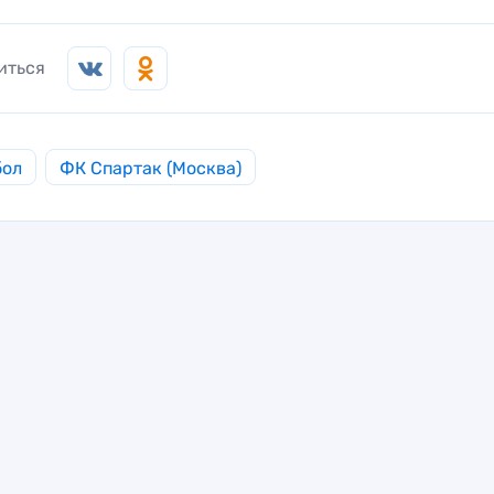
иться
бол
ФК Спартак (Москва)