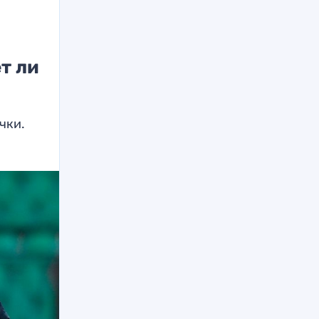
т ли
чки.