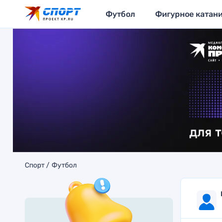
Футбол
Фигурное катан
Спорт
Футбол