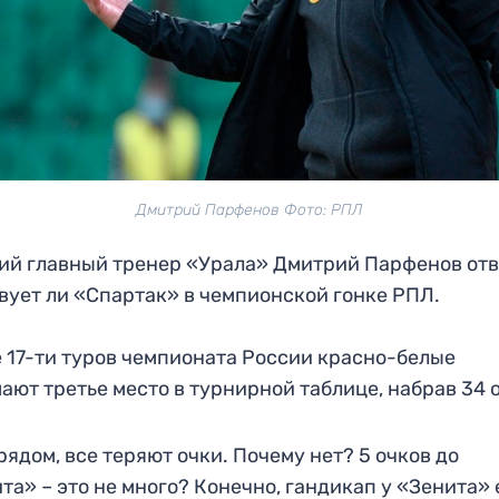
Дмитрий Парфенов Фото: РПЛ
й главный тренер «Урала» Дмитрий Парфенов отв
вует ли «Спартак» в чемпионской гонке РПЛ.
 17-ти туров чемпионата России красно-белые
ают третье место в турнирной таблице, набрав 34 
рядом, все теряют очки. Почему нет? 5 очков до
та» – это не много? Конечно, гандикап у «Зенита» 