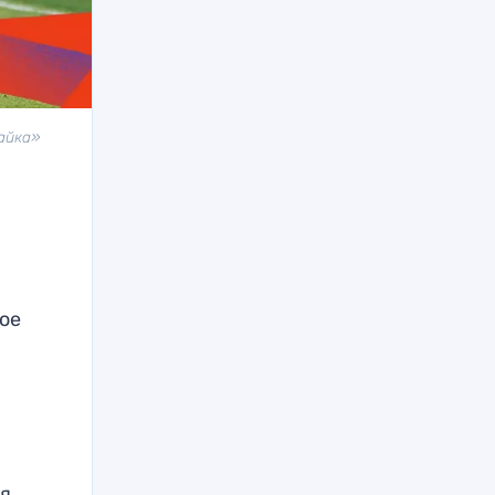
Чайка»
вое
ся