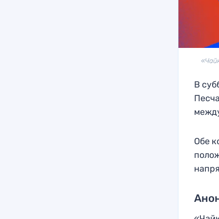
«Чайк
В суб
Песча
между
Обе к
полож
напр
Анон
«Чайк