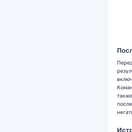
Пос
Перед
резул
включ
Коман
также
после
негат
Ист