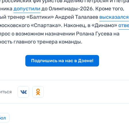
 российских фигуристов Аделию Петросян и Петр
нника
допустили
до Олимпиады-2026. Кроме того,
ый тренер «Балтики» Андрей Талалаев
высказался
московского «Спартака». Наконец, в «Динамо»
отв
прос о возможном назначении Ролана Гусева на
ость главного тренера команды.
Подпишись на нас в Дзене!
иться
бол