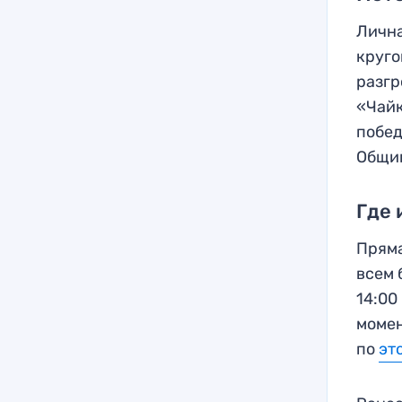
Лична
круго
разгр
«Чайк
побед
Общий
Где 
Пряма
всем 
14:00
момен
по
эт