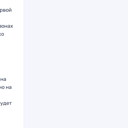
ервой
зонах
ко
пна
но на
будет