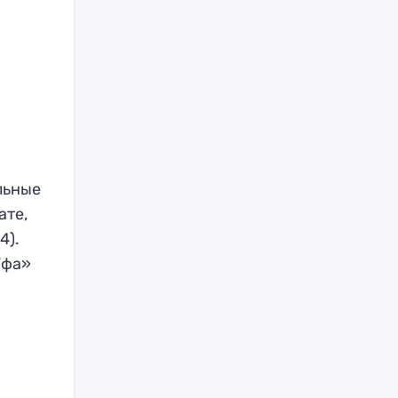
льные
ате,
4).
Уфа»
ь