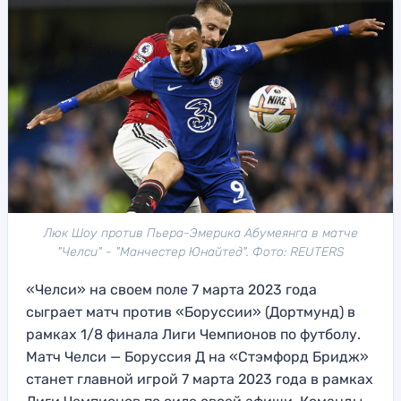
Люк Шоу против Пьера-Эмерика Абумеянга в матче
"Челси" - "Манчестер Юнайтед". Фото: REUTERS
«Челси» на своем поле 7 марта 2023 года
сыграет матч против «Боруссии» (Дортмунд) в
рамках 1/8 финала Лиги Чемпионов по футболу.
Матч Челси — Боруссия Д на «Стэмфорд Бридж»
станет главной игрой 7 марта 2023 года в рамках