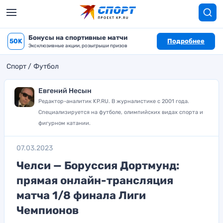
Бонусы на спортивные матчи
50K
Подробнее
Эксклюзивные акции, розыгрыши призов
Спорт
Футбол
Евгений Несын
Редактор-аналитик KP.RU. В журналистике с 2001 года.
Специализируется на футболе, олимпийских видах спорта и
фигурном катании.
07.03.2023
Челси — Боруссия Дортмунд:
прямая онлайн-трансляция
матча 1/8 финала Лиги
Чемпионов