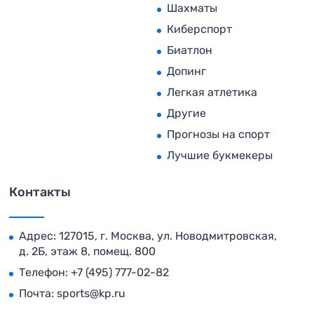
Шахматы
Киберспорт
Биатлон
Допинг
Легкая атлетика
Другие
Прогнозы на спорт
Лучшие букмекеры
Контакты
Адрес: 127015, г. Москва, ул. Новодмитровская,
д. 2Б, этаж 8, помещ. 800
Телефон:
+7 (495) 777-02-82
Почта:
sports@kp.ru