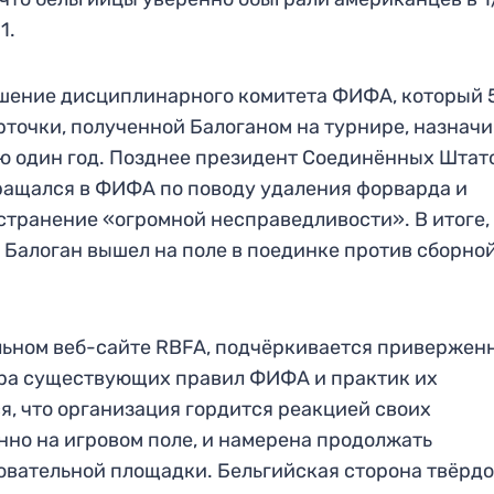
1.
шение дисциплинарного комитета ФИФА, который 
точки, полученной Балоганом на турнире, назначи
 один год. Позднее президент Соединённых Штат
бращался в ФИФА по поводу удаления форварда и
странение «огромной несправедливости». В итоге,
 Балоган вышел на поле в поединке против сборно
льном веб-сайте RBFA, подчёркивается привержен
ра существующих правил ФИФА и практик их
я, что организация гордится реакцией своих
но на игровом поле, и намерена продолжать
овательной площадки. Бельгийская сторона твёрдо