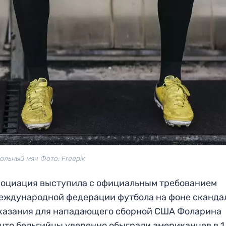
ольный мяч Фото: Freepik
социация выступила с официальным требованием
еждународной федерации футбола на фоне сканда
аказания для нападающего сборной США Фоларина
 что бельгийцы уверенно обыграли американцев в 1