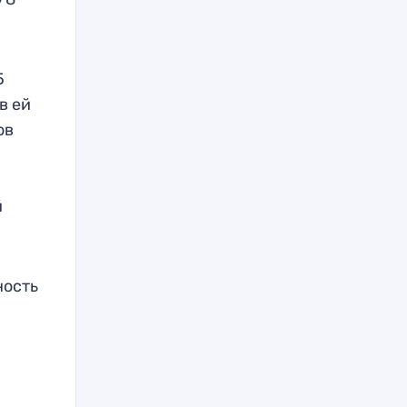
5
в ей
ов
й
ность