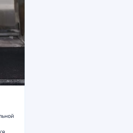
льной
/8