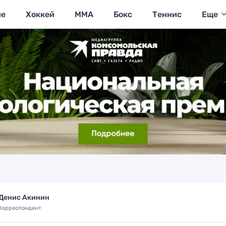
ие
Хоккей
MMA
Бокс
Теннис
Еще
Денис Акинин
Корреспондент