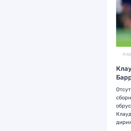
Кла
Клау
Бар
Отсут
сборн
обрус
Клауд
дири