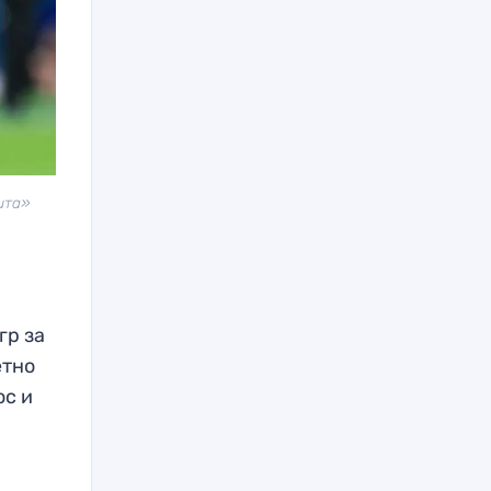
ита»
гр за
етно
ос и