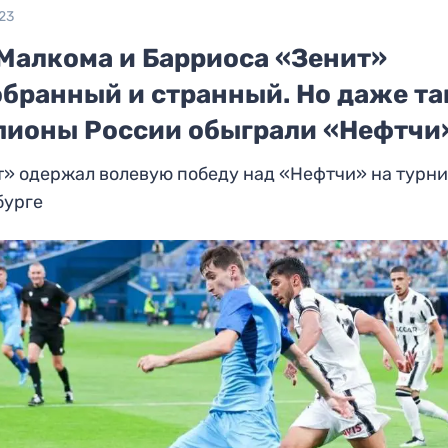
23
 Малкома и Барриоса «Зенит»
обранный и странный. Но даже та
пионы России обыграли «Нефтчи
» одержал волевую победу над «Нефтчи» на турни
бурге