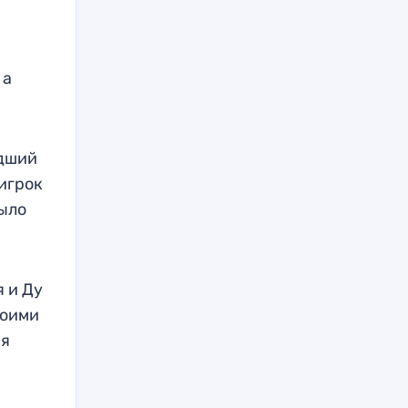
 а
едший
 игрок
было
я и Ду
воими
ия