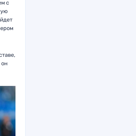
ем с
вую
айдет
лером
ставе,
 он