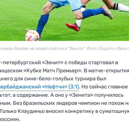
лимхан Бакаев не нашел счастья в "Зените". Фото: Соцсети «Зени
-петербургский «Зенит» с победы стартовал в
ищеском «Кубке Матч Премьер». В матче-открыти
него для сине-бело-голубых турнира был
зербайджанский «Нефтчи» (3:1)
. Но сейчас главное
ьтат, а содержание. А оно у «Зенита» получилось
ным. Без бразильских лидеров чемпион не похож н
 Только Клаудиньо вносил конкретику в суматошну
россиян.