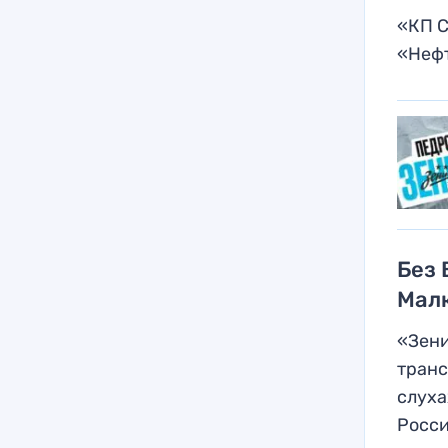
«КП С
«Неф
Без 
Мал
«Зени
транс
слуха
Росси