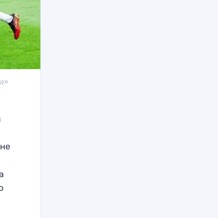
та»
я
 не
а
ю