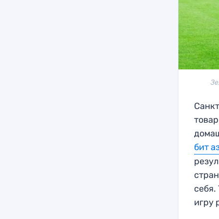
Зе
Санкт
товар
домаш
бит а
резул
стран
себя.
игру 