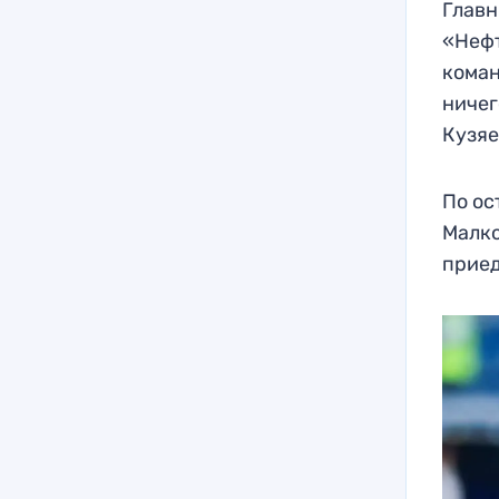
Главн
«Нефт
коман
ничег
Кузяе
По ос
Малко
приед