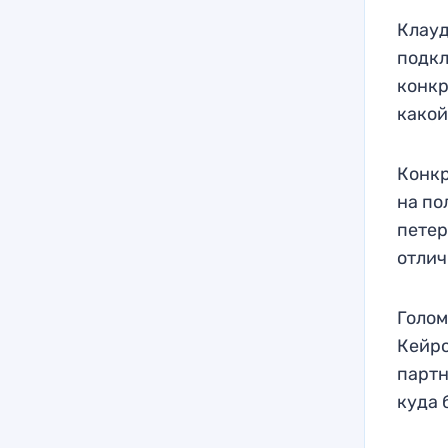
Клауд
подкл
конкр
какой
Конкр
на по
петер
отлич
Голом
Кейро
партн
куда 