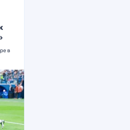
к
»
ре в