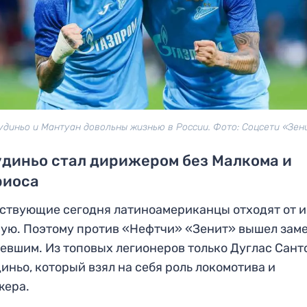
удиньо и Мантуан довольны жизнью в России. Фото: Соцсети «Зен
диньо стал дирижером без Малкома и
риоса
ствующие сегодня латиноамериканцы отходят от и
ую. Поэтому против «Нефтчи» «Зенит» вышел зам
евшим. Из топовых легионеров только Дуглас Сант
иньо, который взял на себя роль локомотива и
жера.